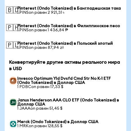
Pinterest (Ondo Tokenized) в Бангладешская така
🇧🇩
1 PINSon равен 2 921,31 ৳
Pinterest (Ondo Tokenized) в Филиппинское песо
🇵🇭
1 PINSon равен 1 436,84 ₱
Pinterest (Ondo Tokenized) в Польский злотый
🇵🇱
1 PINSon равен 87,94 zł
Конвертируйте другие активы реального мира
в USD
Invesco Optimum Yld Dvsfd Cmd Str No K-1 ETF
(Ondo Tokenized) в Доллар США
1 PDBCon равен 17,33 $
Janus Henderson AAA CLO ETF (Ondo Tokenized) в
Доллар США
1 JAAAon равен 51,45 $
Merck (Ondo Tokenized) в Доллар США
1 MRKon равен 128,55 $