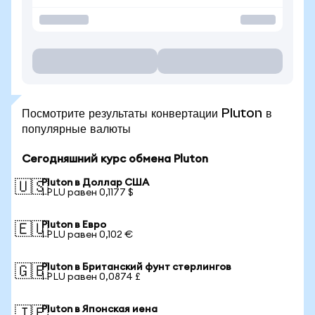
Посмотрите результаты конвертации Pluton в
популярные валюты
Сегодняшний курс обмена Pluton
Pluton в Доллар США
🇺🇸
1 PLU равен 0,1177 $
Pluton в Евро
🇪🇺
1 PLU равен 0,102 €
Pluton в Британский фунт стерлингов
🇬🇧
1 PLU равен 0,0874 £
Pluton в Японская иена
🇯🇵