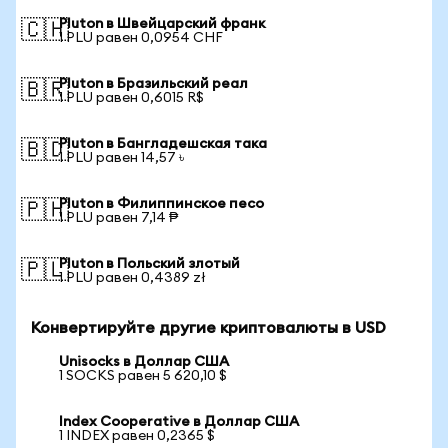
Pluton в Швейцарский франк
🇨🇭
1 PLU равен 0,0954 CHF
Pluton в Бразильский реал
🇧🇷
1 PLU равен 0,6015 R$
Pluton в Бангладешская така
🇧🇩
1 PLU равен 14,57 ৳
Pluton в Филиппинское песо
🇵🇭
1 PLU равен 7,14 ₱
Pluton в Польский злотый
🇵🇱
1 PLU равен 0,4389 zł
Конвертируйте другие криптовалюты в USD
Unisocks в Доллар США
1 SOCKS равен 5 620,10 $
Index Cooperative в Доллар США
1 INDEX равен 0,2365 $