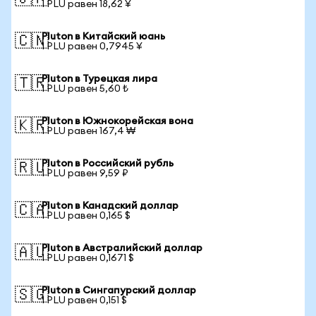
1 PLU равен 18,62 ¥
Pluton в Китайский юань
🇨🇳
1 PLU равен 0,7945 ¥
Pluton в Турецкая лира
🇹🇷
1 PLU равен 5,60 ₺
Pluton в Южнокорейская вона
🇰🇷
1 PLU равен 167,4 ₩
Pluton в Российский рубль
🇷🇺
1 PLU равен 9,59 ₽
Pluton в Канадский доллар
🇨🇦
1 PLU равен 0,165 $
Pluton в Австралийский доллар
🇦🇺
1 PLU равен 0,1671 $
Pluton в Сингапурский доллар
🇸🇬
1 PLU равен 0,151 $