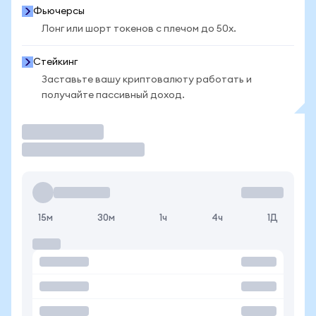
Фьючерсы
Лонг или шорт токенов с плечом до 50x.
Стейкинг
Заставьте вашу криптовалюту работать и
получайте пассивный доход.
Торговать
15м
30м
1ч
4ч
1Д