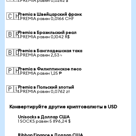
1 PREMIA равен 0,0262 $
Premia в Швейцарский франк
🇨🇭
1 PREMIA равен 0,0166 CHF
Premia в Бразильский реал
🇧🇷
1 PREMIA равен 0,1042 R$
Premia в Бангладешская така
🇧🇩
1 PREMIA равен 2,53 ৳
Premia в Филиппинское песо
🇵🇭
1 PREMIA равен 1,25 ₱
Premia в Польский злотый
🇵🇱
1 PREMIA равен 0,0762 zł
Конвертируйте другие криптовалюты в USD
Unisocks в Доллар США
1 SOCKS равен 5 896,24 $
Ribbon Finance в Доллар США