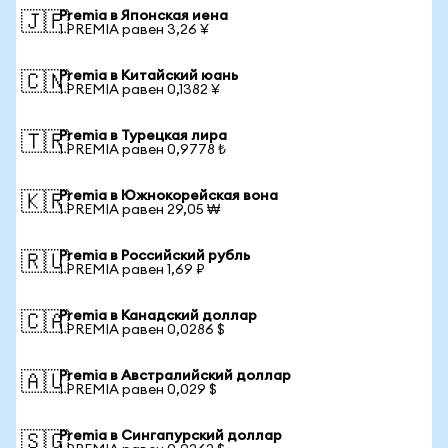
Premia в Японская иена
🇯🇵
1 PREMIA равен 3,26 ¥
Premia в Китайский юань
🇨🇳
1 PREMIA равен 0,1382 ¥
Premia в Турецкая лира
🇹🇷
1 PREMIA равен 0,9778 ₺
Premia в Южнокорейская вона
🇰🇷
1 PREMIA равен 29,05 ₩
Premia в Российский рубль
🇷🇺
1 PREMIA равен 1,69 ₽
Premia в Канадский доллар
🇨🇦
1 PREMIA равен 0,0286 $
Premia в Австралийский доллар
🇦🇺
1 PREMIA равен 0,029 $
Premia в Сингапурский доллар
🇸🇬