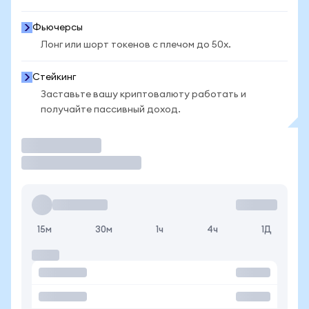
Фьючерсы
Лонг или шорт токенов с плечом до 50x.
Стейкинг
Заставьте вашу криптовалюту работать и
получайте пассивный доход.
Торговать
15м
30м
1ч
4ч
1Д