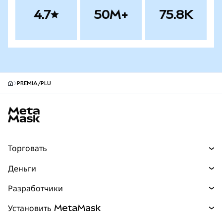
4.7
50M+
75.8K
PREMIA/PLU
Нижний колонтитул сайта MetaMask
Торговать
Торговля
Деньги
Swaps
Покупайте
Разработчики
Прогнозы
НОВИНКА
Карта
Документация для разработчиков
Установить MetaMask
Перпы
НОВИНКА
mUSD
НОВИНКА
Инфопанель
Защита транзакций