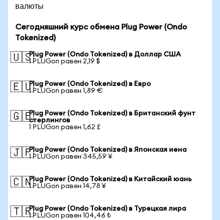
валюты
Сегодняшний курс обмена Plug Power (Ondo
Tokenized)
Plug Power (Ondo Tokenized) в Доллар США
🇺🇸
1 PLUGon равен 2,19 $
Plug Power (Ondo Tokenized) в Евро
🇪🇺
1 PLUGon равен 1,89 €
Plug Power (Ondo Tokenized) в Британский фунт
🇬🇧
стерлингов
1 PLUGon равен 1,62 £
Plug Power (Ondo Tokenized) в Японская иена
🇯🇵
1 PLUGon равен 345,59 ¥
Plug Power (Ondo Tokenized) в Китайский юань
🇨🇳
1 PLUGon равен 14,78 ¥
Plug Power (Ondo Tokenized) в Турецкая лира
🇹🇷
1 PLUGon равен 104,46 ₺