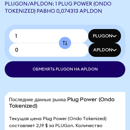
PLUGON/APLDON: 1 PLUG POWER (ONDO
TOKENIZED) РАВНО 0,074313 APLDON
PLUGON
APLDON
ОБМЕНЯТЬ PLUGON НА APLDON
Последние данные рынка Plug Power (Ondo
Tokenized)
Текущая цена Plug Power (Ondo Tokenized)
составляет 2,19 $ за PLUGon. Количество