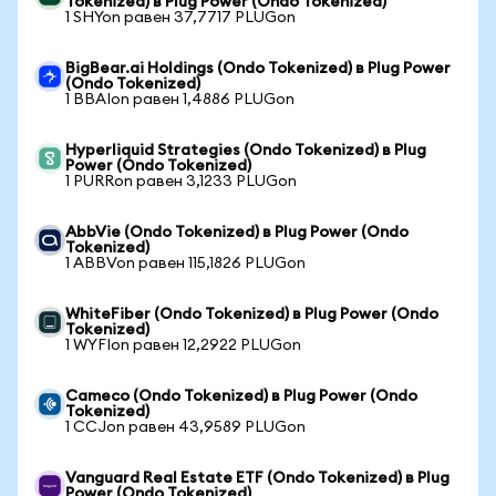
Tokenized) в Plug Power (Ondo Tokenized)
1 SHYon равен 37,7717 PLUGon
BigBear.ai Holdings (Ondo Tokenized) в Plug Power
(Ondo Tokenized)
1 BBAIon равен 1,4886 PLUGon
Hyperliquid Strategies (Ondo Tokenized) в Plug
Power (Ondo Tokenized)
1 PURRon равен 3,1233 PLUGon
AbbVie (Ondo Tokenized) в Plug Power (Ondo
Tokenized)
1 ABBVon равен 115,1826 PLUGon
WhiteFiber (Ondo Tokenized) в Plug Power (Ondo
Tokenized)
1 WYFIon равен 12,2922 PLUGon
Cameco (Ondo Tokenized) в Plug Power (Ondo
Tokenized)
1 CCJon равен 43,9589 PLUGon
Vanguard Real Estate ETF (Ondo Tokenized) в Plug
Power (Ondo Tokenized)