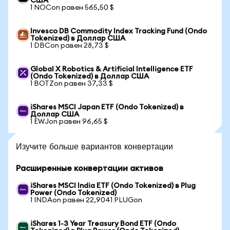
США
1 NOCon равен 565,50 $
Invesco DB Commodity Index Tracking Fund (Ondo
Tokenized) в Доллар США
1 DBCon равен 28,73 $
Global X Robotics & Artificial Intelligence ETF
(Ondo Tokenized) в Доллар США
1 BOTZon равен 37,33 $
iShares MSCI Japan ETF (Ondo Tokenized) в
Доллар США
1 EWJon равен 96,65 $
Изучите больше вариантов конвертации
Расширенные конвертации активов
iShares MSCI India ETF (Ondo Tokenized) в Plug
Power (Ondo Tokenized)
1 INDAon равен 22,9041 PLUGon
iShares 1-3 Year Treasury Bond ETF (Ondo