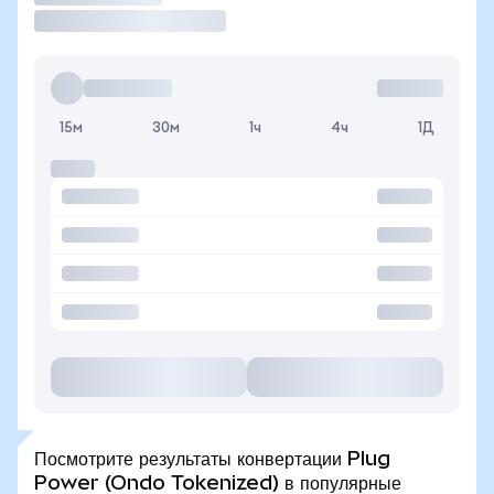
15м
30м
1ч
4ч
1Д
Посмотрите результаты конвертации Plug
Power (Ondo Tokenized) в популярные