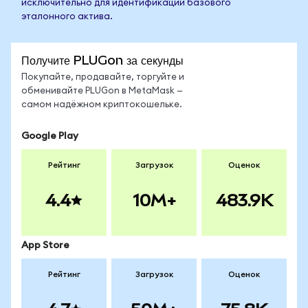
исключительно для идентификации базового
эталонного актива.
Получите PLUGon за секунды
Покупайте, продавайте, торгуйте и
обменивайте PLUGon в MetaMask —
самом надёжном криптокошельке.
Google Play
Рейтинг
Загрузок
Оценок
4.4
10M+
483.9K
App Store
Рейтинг
Загрузок
Оценок