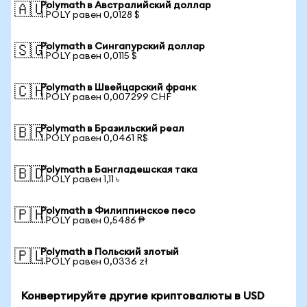
Polymath в Австралийский доллар
🇦🇺
1 POLY равен 0,0128 $
Polymath в Сингапурский доллар
🇸🇬
1 POLY равен 0,0115 $
Polymath в Швейцарский франк
🇨🇭
1 POLY равен 0,007299 CHF
Polymath в Бразильский реал
🇧🇷
1 POLY равен 0,0461 R$
Polymath в Бангладешская така
🇧🇩
1 POLY равен 1,11 ৳
Polymath в Филиппинское песо
🇵🇭
1 POLY равен 0,5486 ₱
Polymath в Польский злотый
🇵🇱
1 POLY равен 0,0336 zł
Конвертируйте другие криптовалюты в USD