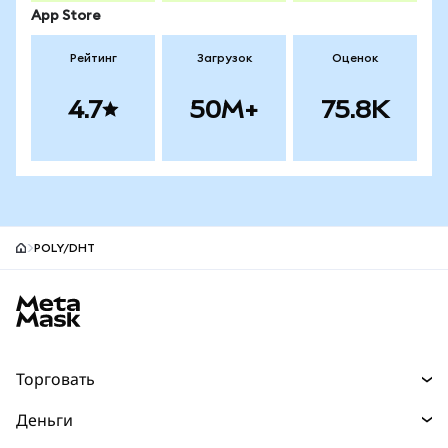
App Store
Рейтинг
Загрузок
Оценок
4.7
50M+
75.8K
POLY/DHT
Нижний колонтитул сайта MetaMask
Торговать
Торговля
Деньги
Swaps
Покупайте