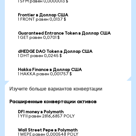
1 SFM равен 0,0000013 $
Frontier в Доллар США
1 FRONT равен 0,0137 $
Guaranteed Entrance Token в Доллар США
1 GET равен 0,0701 $
dHEDGE DAO Token в Доллар США
1 DHT равен 0,0245 $
Hakka Finance в Доллар США
1 HAKKA равен 0,001757 $
Изучите больше вариантов конвертации
Расширенные конвертации активов
DFI money в Polymath
1 YFII равен 2816,6857 POLY
Wall Street Pepe в Polymath
1 WEPE равен 0,000548 POLY