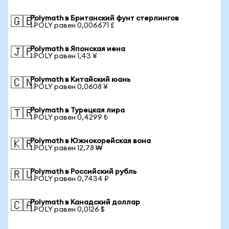
Polymath в Британский фунт стерлингов
🇬🇧
1 POLY равен 0,006671 £
Polymath в Японская иена
🇯🇵
1 POLY равен 1,43 ¥
Polymath в Китайский юань
🇨🇳
1 POLY равен 0,0608 ¥
Polymath в Турецкая лира
🇹🇷
1 POLY равен 0,4299 ₺
Polymath в Южнокорейская вона
🇰🇷
1 POLY равен 12,78 ₩
Polymath в Российский рубль
🇷🇺
1 POLY равен 0,7434 ₽
Polymath в Канадский доллар
🇨🇦
1 POLY равен 0,0126 $