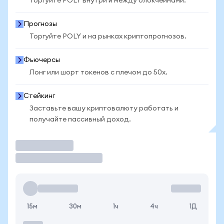
Торгуйте POLY внутри и между блокчейнами.
Прогнозы
Торгуйте POLY и на рынках криптопрогнозов.
Фьючерсы
Лонг или шорт токенов с плечом до 50x.
Стейкинг
Заставьте вашу криптовалюту работать и
получайте пассивный доход.
Торговать
15м
30м
1ч
4ч
1Д