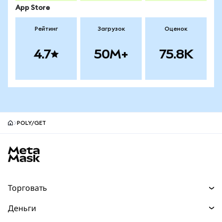
App Store
Рейтинг
Загрузок
Оценок
4.7
50M+
75.8K
POLY/GET
Нижний колонтитул сайта MetaMask
Торговать
Торговля
Деньги
Swaps
Покупайте