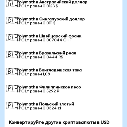
Polymath в Австралийский доллар
🇦🇺
1 POLY равен 0,0123 $
Polymath в Сингапурский доллар
🇸🇬
1 POLY равен 0,0111 $
Polymath в Швейцарский франк
🇨🇭
1 POLY равен 0,007044 CHF
Polymath в Бразильский реал
🇧🇷
1 POLY равен 0,0444 R$
Polymath в Бангладешская така
🇧🇩
1 POLY равен 1,08 ৳
Polymath в Филиппинское песо
🇵🇭
1 POLY равен 0,5292 ₱
Polymath в Польский злотый
🇵🇱
1 POLY равен 0,0324 zł
Конвертируйте другие криптовалюты в USD