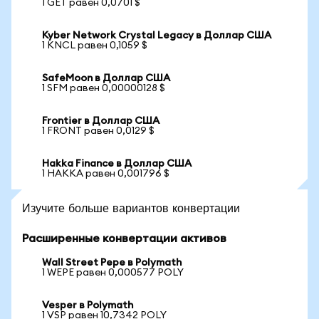
1 GET равен 0,0701 $
Kyber Network Crystal Legacy в Доллар США
1 KNCL равен 0,1059 $
SafeMoon в Доллар США
1 SFM равен 0,00000128 $
Frontier в Доллар США
1 FRONT равен 0,0129 $
Hakka Finance в Доллар США
1 HAKKA равен 0,001796 $
Изучите больше вариантов конвертации
Расширенные конвертации активов
Wall Street Pepe в Polymath
1 WEPE равен 0,000577 POLY
Vesper в Polymath
1 VSP равен 10,7342 POLY