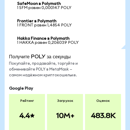
SafeMoon в Polymath
1 SFM равен 0,000147 POLY
Frontier в Polymath
1 FRONT равен 1,4854 POLY
Hakka Finance в Polymath
1 HAKKA равен 0,206039 POLY
Получите POLY за секунды
Покупайте, продавайте, торгуйте и
обменивайте POLY в MetaMask —
самом надёжном криптокошельке.
Google Play
Рейтинг
Загрузок
Оценок
4.4
10M+
483.8K