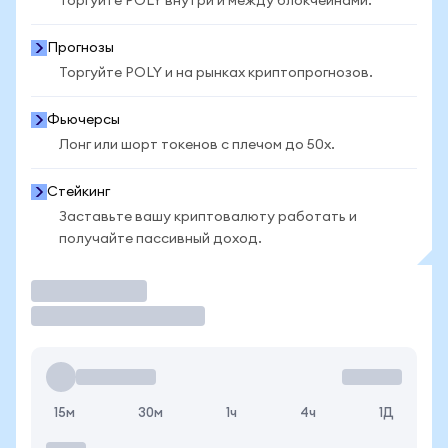
Торгуйте POLY внутри и между блокчейнами.
Прогнозы
Торгуйте POLY и на рынках криптопрогнозов.
Фьючерсы
Лонг или шорт токенов с плечом до 50x.
Стейкинг
Заставьте вашу криптовалюту работать и
получайте пассивный доход.
Торговать
15м
30м
1ч
4ч
1Д