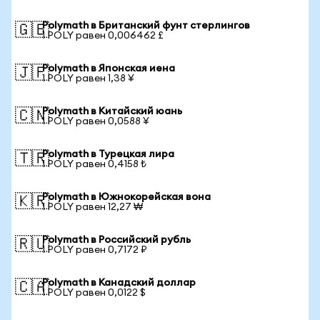
Polymath в Британский фунт стерлингов
🇬🇧
1 POLY равен 0,006462 £
Polymath в Японская иена
🇯🇵
1 POLY равен 1,38 ¥
Polymath в Китайский юань
🇨🇳
1 POLY равен 0,0588 ¥
Polymath в Турецкая лира
🇹🇷
1 POLY равен 0,4158 ₺
Polymath в Южнокорейская вона
🇰🇷
1 POLY равен 12,27 ₩
Polymath в Российский рубль
🇷🇺
1 POLY равен 0,7172 ₽
Polymath в Канадский доллар
🇨🇦
1 POLY равен 0,0122 $