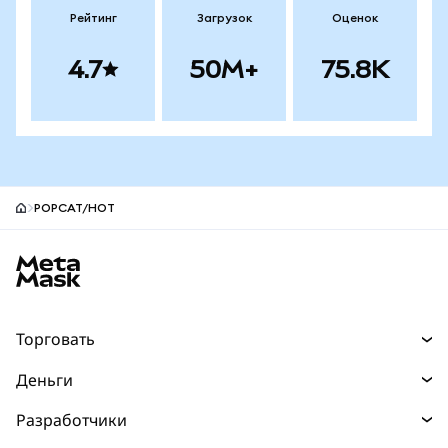
Рейтинг
Загрузок
Оценок
4.7
50M+
75.8K
POPCAT/HOT
Нижний колонтитул сайта MetaMask
Торговать
Торговля
Деньги
Swaps
Покупайте
Разработчики
Прогнозы
НОВИНКА
Карта
Документация для разработчиков