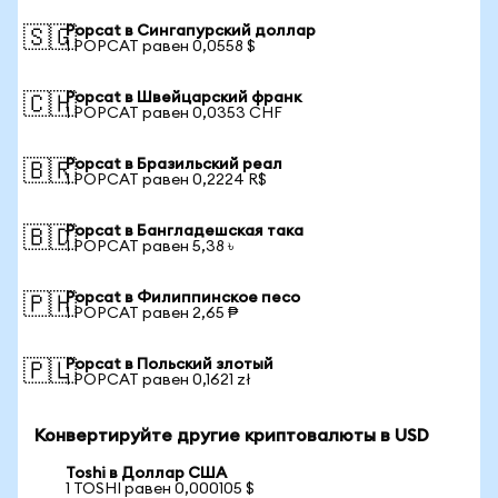
Popcat в Сингапурский доллар
🇸🇬
1 POPCAT равен 0,0558 $
Popcat в Швейцарский франк
🇨🇭
1 POPCAT равен 0,0353 CHF
Popcat в Бразильский реал
🇧🇷
1 POPCAT равен 0,2224 R$
Popcat в Бангладешская така
🇧🇩
1 POPCAT равен 5,38 ৳
Popcat в Филиппинское песо
🇵🇭
1 POPCAT равен 2,65 ₱
Popcat в Польский злотый
🇵🇱
1 POPCAT равен 0,1621 zł
Конвертируйте другие криптовалюты в USD
Toshi в Доллар США
1 TOSHI равен 0,000105 $