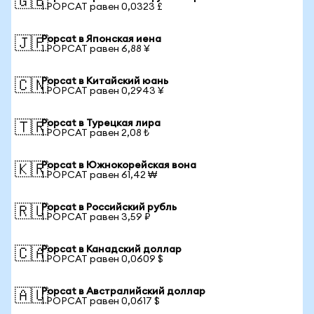
🇬🇧
1 POPCAT равен 0,0323 £
Popcat в Японская иена
🇯🇵
1 POPCAT равен 6,88 ¥
Popcat в Китайский юань
🇨🇳
1 POPCAT равен 0,2943 ¥
Popcat в Турецкая лира
🇹🇷
1 POPCAT равен 2,08 ₺
Popcat в Южнокорейская вона
🇰🇷
1 POPCAT равен 61,42 ₩
Popcat в Российский рубль
🇷🇺
1 POPCAT равен 3,59 ₽
Popcat в Канадский доллар
🇨🇦
1 POPCAT равен 0,0609 $
Popcat в Австралийский доллар
🇦🇺
1 POPCAT равен 0,0617 $