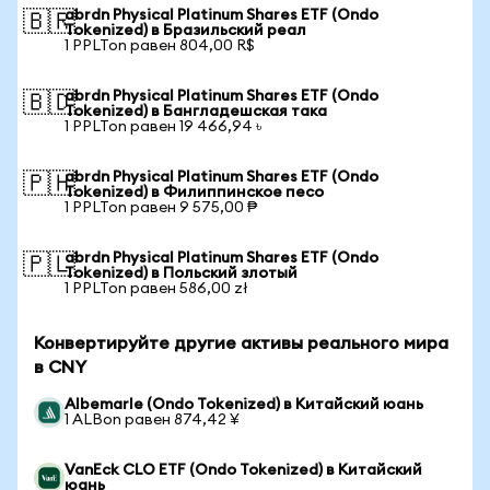
abrdn Physical Platinum Shares ETF (Ondo
🇧🇷
Tokenized) в Бразильский реал
1 PPLTon равен 804,00 R$
abrdn Physical Platinum Shares ETF (Ondo
🇧🇩
Tokenized) в Бангладешская така
1 PPLTon равен 19 466,94 ৳
abrdn Physical Platinum Shares ETF (Ondo
🇵🇭
Tokenized) в Филиппинское песо
1 PPLTon равен 9 575,00 ₱
abrdn Physical Platinum Shares ETF (Ondo
🇵🇱
Tokenized) в Польский злотый
1 PPLTon равен 586,00 zł
Конвертируйте другие активы реального мира
в CNY
Albemarle (Ondo Tokenized) в Китайский юань
1 ALBon равен 874,42 ¥
VanEck CLO ETF (Ondo Tokenized) в Китайский
юань