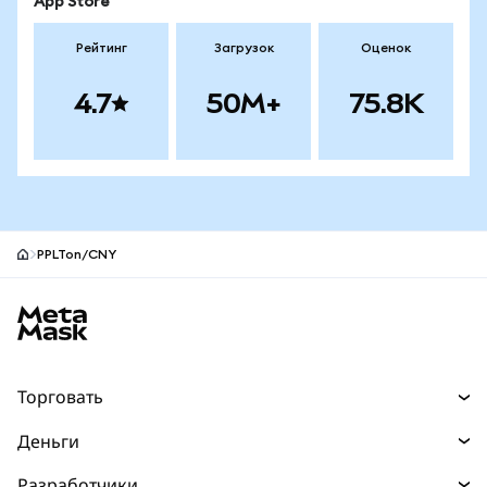
App Store
Рейтинг
Загрузок
Оценок
4.7
50M+
75.8K
PPLTon/CNY
Нижний колонтитул сайта MetaMask
Торговать
Торговля
Деньги
Swaps
Покупайте
Разработчики