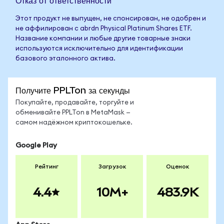
Отказ от ответственности
Этот продукт не выпущен, не спонсирован, не одобрен и
не аффилирован с abrdn Physical Platinum Shares ETF.
Название компании и любые другие товарные знаки
используются исключительно для идентификации
базового эталонного актива.
Получите PPLTon за секунды
Покупайте, продавайте, торгуйте и
обменивайте PPLTon в MetaMask —
самом надёжном криптокошельке.
Google Play
Рейтинг
Загрузок
Оценок
4.4
10M+
483.9K