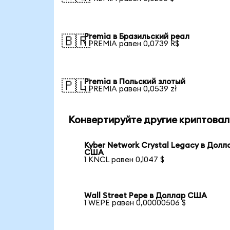
Premia в Бразильский реал
🇧🇷
1 PREMIA равен 0,0739 R$
Premia в Польский злотый
🇵🇱
1 PREMIA равен 0,0539 zł
Конвертируйте другие криптовал
Kyber Network Crystal Legacy в Долл
США
1 KNCL равен 0,1047 $
Wall Street Pepe в Доллар США
1 WEPE равен 0,00000506 $