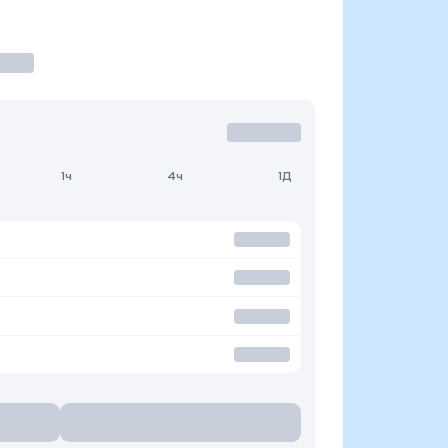
1ч
4ч
1Д