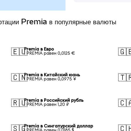
ертации Premia в популярные валюты
Premia в Евро
🇪🇺
🇬
1 PREMIA равен 0,0125 €
Premia в Китайский юань
🇨🇳
🇹
1 PREMIA равен 0,0975 ¥
Premia в Российский рубль
🇷🇺
🇨
1 PREMIA равен 1,20 ₽
Premia в Сингапурский доллар
🇸🇬
🇨
1 PREMIA равен 0,0185 $