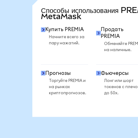
Способы использования PR
MetaMask
Купить PREMIA
Продать
PREMIA
Начните всего за
пару нажатий.
Обменяйте PREM
на наличные.
Прогнозы
Фьючерсы
Торгуйте PREMIA и
Лонг или шорт
на рынках
токенов с плеч
криптопрогнозов.
до 50x.