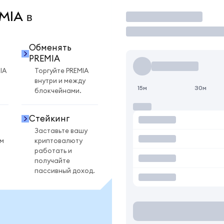
EMIA в
Торговать
Обменять
PREMIA
IA
Торгуйте PREMIA
внутри и между
15м
30м
блокчейнами.
Стейкинг
Заставьте вашу
ом
криптовалюту
работать и
получайте
пассивный доход.