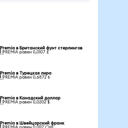
Premia в Британский фунт стерлингов

1 PREMIA равен 0,0107 £
Premia в Турецкая лира

1 PREMIA равен 0,6872 ₺
Premia в Канадский доллар

1 PREMIA равен 0,0202 $
Premia в Швейцарский франк

1 PREMIA равен 0,0117 CHF