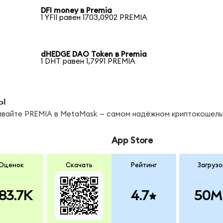
DFI money в Premia
1 YFII равен 1703,0902 PREMIA
dHEDGE DAO Token в Premia
1 DHT равен 1,7991 PREMIA
ы
нивайте PREMIA в MetaMask — самом надёжном криптокошель
App Store
Оценок
Скачать
Рейтинг
Загрузо
83.7K
4.7
50M