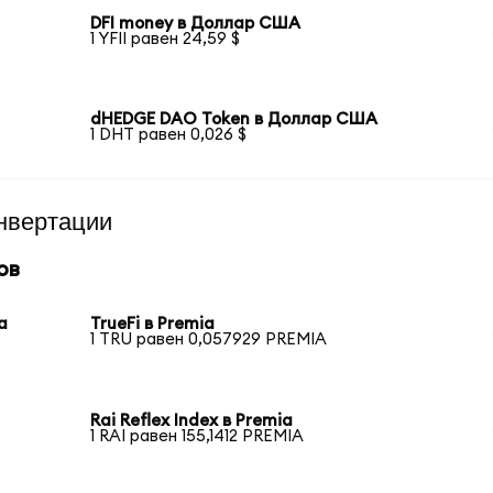
DFI money в Доллар США
1 YFII равен 24,59 $
dHEDGE DAO Token в Доллар США
1 DHT равен 0,026 $
нвертации
ов
a
TrueFi в Premia
1 TRU равен 0,057929 PREMIA
Rai Reflex Index в Premia
1 RAI равен 155,1412 PREMIA