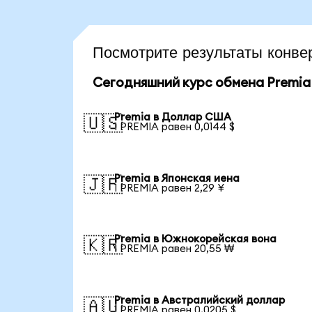
Посмотрите результаты конв
Сегодняшний курс обмена Premia
Premia в Доллар США
🇺🇸
1 PREMIA равен 0,0144 $
Premia в Японская иена
🇯🇵
1 PREMIA равен 2,29 ¥
Premia в Южнокорейская вона
🇰🇷
1 PREMIA равен 20,55 ₩
Premia в Австралийский доллар
🇦🇺
1 PREMIA равен 0,0205 $