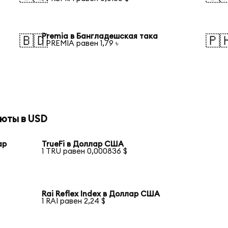
Premia в Бангладешская така
🇧🇩
🇵
1 PREMIA равен 1,79 ৳
юты в USD
ар
TrueFi в Доллар США
1 TRU равен 0,000836 $
Rai Reflex Index в Доллар США
1 RAI равен 2,24 $