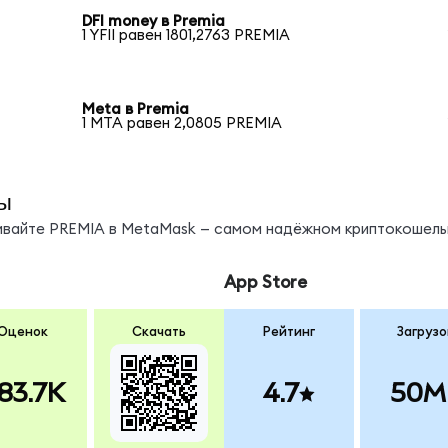
DFI money в Premia
1 YFII равен 1801,2763 PREMIA
Meta в Premia
1 MTA равен 2,0805 PREMIA
ы
нивайте PREMIA в MetaMask — самом надёжном криптокошель
App Store
Оценок
Скачать
Рейтинг
Загрузо
83.7K
4.7
50M