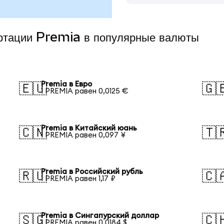
ертации Premia в популярные валюты
Premia в Евро
🇪🇺
🇬
1 PREMIA равен 0,0125 €
Premia в Китайский юань
🇨🇳
🇹
1 PREMIA равен 0,097 ¥
Premia в Российский рубль
🇷🇺
🇨
1 PREMIA равен 1,17 ₽
Premia в Сингапурский доллар
🇸🇬
🇨
1 PREMIA равен 0,0184 $