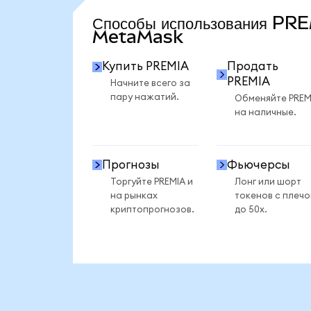
Способы использования PR
MetaMask
Купить PREMIA
Продать
PREMIA
Начните всего за
пару нажатий.
Обменяйте PREM
на наличные.
Прогнозы
Фьючерсы
Торгуйте PREMIA и
Лонг или шорт
на рынках
токенов с плеч
криптопрогнозов.
до 50x.