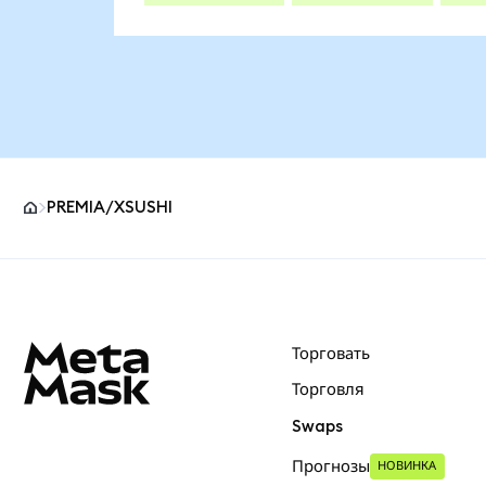
PREMIA/XSUSHI
Нижний колонтитул сайта MetaMask
Торговать
Торговля
Swaps
Прогнозы
НОВИНКА