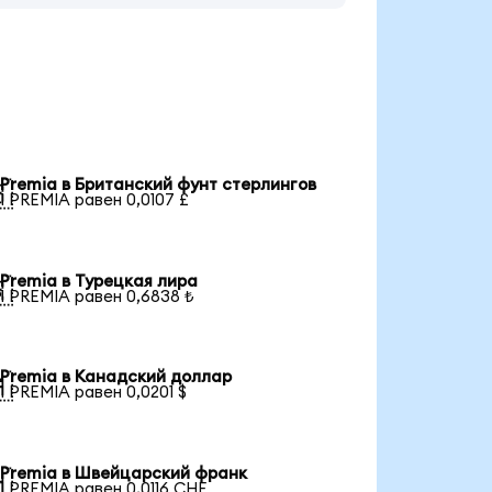
Premia в Британский фунт стерлингов

1 PREMIA равен 0,0107 £
Premia в Турецкая лира

1 PREMIA равен 0,6838 ₺
Premia в Канадский доллар

1 PREMIA равен 0,0201 $
Premia в Швейцарский франк

1 PREMIA равен 0,0116 CHF