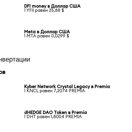
DFI money в Доллар США
1 YFII равен 25,88 $
Meta в Доллар США
1 MTA равен 0,0299 $
нвертации
ов
Kyber Network Crystal Legacy в Premia
1 KNCL равен 7,2074 PREMIA
dHEDGE DAO Token в Premia
1 DHT равен 1,8004 PREMIA