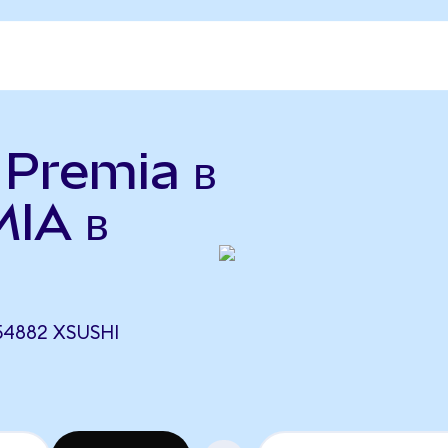
 Premia в
IA в
54882 XSUSHI