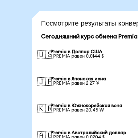
Посмотрите результаты конв
Сегодняшний курс обмена Premia
Premia в Доллар США
🇺🇸
1 PREMIA равен 0,0144 $
Premia в Японская иена
🇯🇵
1 PREMIA равен 2,27 ¥
Premia в Южнокорейская вона
🇰🇷
1 PREMIA равен 20,45 ₩
Premia в Австралийский доллар
🇦🇺
1 PREMIA равен 0,0204 $