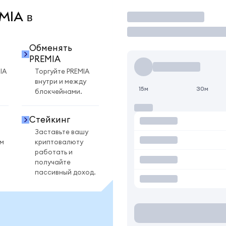
EMIA в
Торговать
Обменять
PREMIA
IA
Торгуйте PREMIA
внутри и между
15м
30м
блокчейнами.
Стейкинг
Заставьте вашу
ом
криптовалюту
работать и
получайте
пассивный доход.