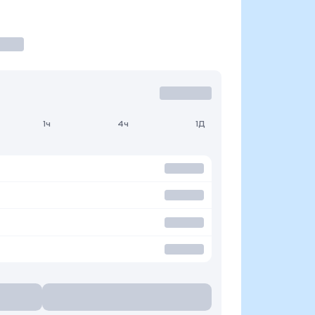
1ч
4ч
1Д