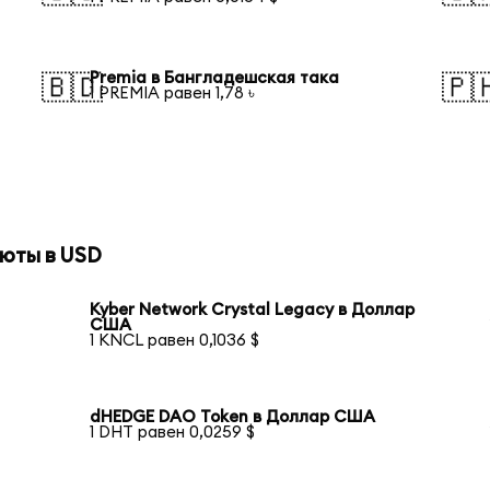
Premia в Бангладешская така
🇧🇩
🇵
1 PREMIA равен 1,78 ৳
юты в USD
Kyber Network Crystal Legacy в Доллар
США
1 KNCL равен 0,1036 $
dHEDGE DAO Token в Доллар США
1 DHT равен 0,0259 $