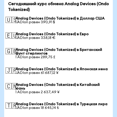
Сегодняшний курс обмена Analog Devices (Ondo
Tokenized)
Analog Devices (Ondo Tokenized) в Доллар США
🇺🇸
1 ADIon равен 390,91 $
Analog Devices (Ondo Tokenized) в Евро
🇪🇺
1 ADIon равен 338,18 €
Analog Devices (Ondo Tokenized) в Британский
🇬🇧
фунт стерлингов
1 ADIon равен 289,75 £
Analog Devices (Ondo Tokenized) в Японская иена
🇯🇵
1 ADIon равен 61 687,12 ¥
Analog Devices (Ondo Tokenized) в Китайский
🇨🇳
юань
1 ADIon равен 2 637,49 ¥
Analog Devices (Ondo Tokenized) в Турецкая лира
🇹🇷
1 ADIon равен 18 645,14 ₺