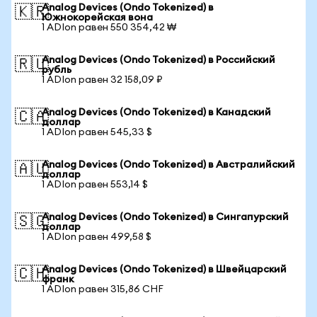
Analog Devices (Ondo Tokenized) в
🇰🇷
Южнокорейская вона
1 ADIon равен 550 354,42 ₩
Analog Devices (Ondo Tokenized) в Российский
🇷🇺
рубль
1 ADIon равен 32 158,09 ₽
Analog Devices (Ondo Tokenized) в Канадский
🇨🇦
доллар
1 ADIon равен 545,33 $
Analog Devices (Ondo Tokenized) в Австралийский
🇦🇺
доллар
1 ADIon равен 553,14 $
Analog Devices (Ondo Tokenized) в Сингапурский
🇸🇬
доллар
1 ADIon равен 499,58 $
Analog Devices (Ondo Tokenized) в Швейцарский
🇨🇭
франк
1 ADIon равен 315,86 CHF