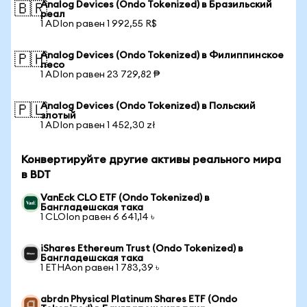
Analog Devices (Ondo Tokenized) в Бразильский
🇧🇷
реал
1 ADIon равен 1 992,55 R$
Analog Devices (Ondo Tokenized) в Филиппинское
🇵🇭
песо
1 ADIon равен 23 729,82 ₱
Analog Devices (Ondo Tokenized) в Польский
🇵🇱
злотый
1 ADIon равен 1 452,30 zł
Конвертируйте другие активы реального мира
в BDT
VanEck CLO ETF (Ondo Tokenized) в
Бангладешская така
1 CLOIon равен 6 641,14 ৳
iShares Ethereum Trust (Ondo Tokenized) в
Бангладешская така
1 ETHAon равен 1 783,39 ৳
abrdn Physical Platinum Shares ETF (Ondo