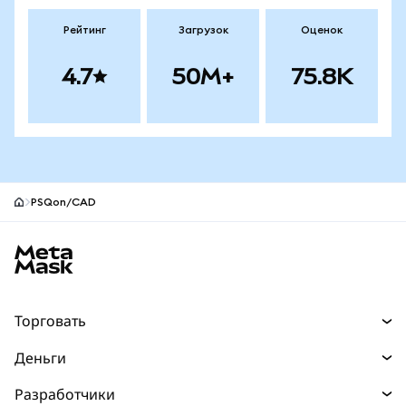
Рейтинг
Загрузок
Оценок
4.7
50M+
75.8K
PSQon/CAD
Нижний колонтитул сайта MetaMask
Торговать
Торговля
Деньги
Swaps
Покупайте
Разработчики
Прогнозы
НОВИНКА