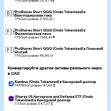
1 PSQon равен 131,47 R$
ProShares Short QQQ (Ondo Tokenized) в
🇧🇩
Бангладешская така
1 PSQon равен 3 192,25 ৳
ProShares Short QQQ (Ondo Tokenized) в
🇵🇭
Филиппинское песо
1 PSQon равен 1 565,61 ₱
ProShares Short QQQ (Ondo Tokenized) в Польский
🇵🇱
злотый
1 PSQon равен 95,90 zł
Конвертируйте другие активы реального мира
в CAD
Rambus (Ondo Tokenized) в Канадский доллар
1 RMBSon равен 141,64 $
iShares US Aerospace and Defense ETF (Ondo
Tokenized) в Канадский доллар
1 ITAon равен 347,37 $