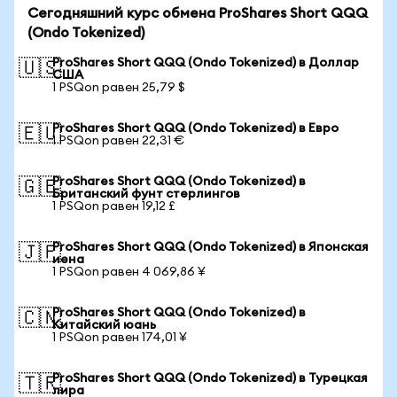
Сегодняшний курс обмена ProShares Short QQQ
(Ondo Tokenized)
ProShares Short QQQ (Ondo Tokenized) в Доллар
🇺🇸
США
1 PSQon равен 25,79 $
ProShares Short QQQ (Ondo Tokenized) в Евро
🇪🇺
1 PSQon равен 22,31 €
ProShares Short QQQ (Ondo Tokenized) в
🇬🇧
Британский фунт стерлингов
1 PSQon равен 19,12 £
ProShares Short QQQ (Ondo Tokenized) в Японская
🇯🇵
иена
1 PSQon равен 4 069,86 ¥
ProShares Short QQQ (Ondo Tokenized) в
🇨🇳
Китайский юань
1 PSQon равен 174,01 ¥
ProShares Short QQQ (Ondo Tokenized) в Турецкая
🇹🇷
лира