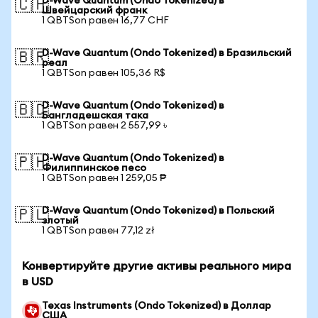
D-Wave Quantum (Ondo Tokenized) в
🇨🇭
Швейцарский франк
1 QBTSon равен 16,77 CHF
D-Wave Quantum (Ondo Tokenized) в Бразильский
🇧🇷
реал
1 QBTSon равен 105,36 R$
D-Wave Quantum (Ondo Tokenized) в
🇧🇩
Бангладешская така
1 QBTSon равен 2 557,99 ৳
D-Wave Quantum (Ondo Tokenized) в
🇵🇭
Филиппинское песо
1 QBTSon равен 1 259,05 ₱
D-Wave Quantum (Ondo Tokenized) в Польский
🇵🇱
злотый
1 QBTSon равен 77,12 zł
Конвертируйте другие активы реального мира
в USD
Texas Instruments (Ondo Tokenized) в Доллар
США