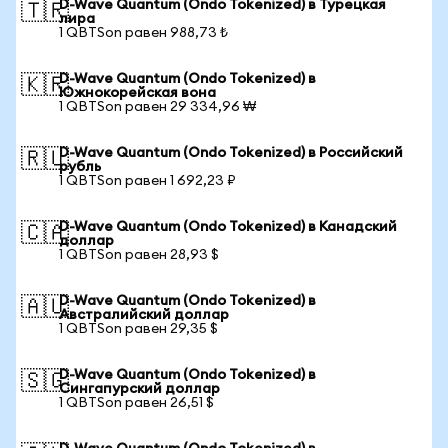
D-Wave Quantum (Ondo Tokenized) в Турецкая
🇹🇷
лира
1 QBTSon равен 988,73 ₺
D-Wave Quantum (Ondo Tokenized) в
🇰🇷
Южнокорейская вона
1 QBTSon равен 29 334,96 ₩
D-Wave Quantum (Ondo Tokenized) в Российский
🇷🇺
рубль
1 QBTSon равен 1 692,23 ₽
D-Wave Quantum (Ondo Tokenized) в Канадский
🇨🇦
доллар
1 QBTSon равен 28,93 $
D-Wave Quantum (Ondo Tokenized) в
🇦🇺
Австралийский доллар
1 QBTSon равен 29,35 $
D-Wave Quantum (Ondo Tokenized) в
🇸🇬
Сингапурский доллар
1 QBTSon равен 26,51 $