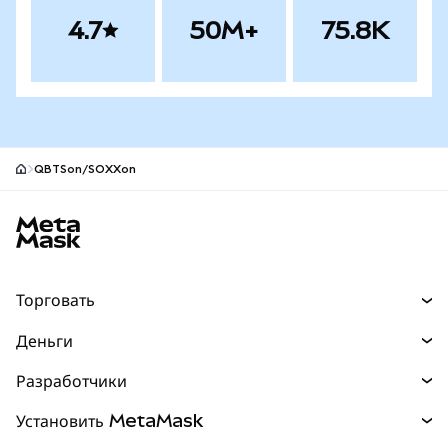
4.7
50M+
75.8K
QBTSon/SOXXon
Нижний колонтитул сайта MetaMask
Торговать
Торговля
Деньги
Swaps
Покупайте
Разработчики
Прогнозы
НОВИНКА
Карта
Документация для разработчиков
Установить MetaMask
Перпы
НОВИНКА
mUSD
НОВИНКА
Инфопанель
Защита транзакций