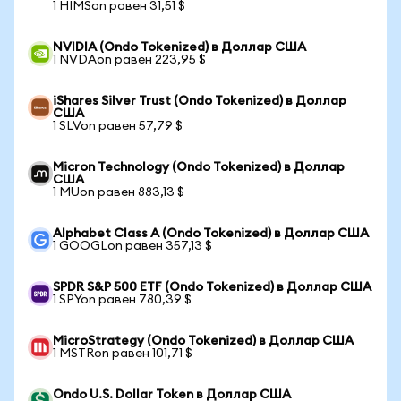
1 HIMSon равен 31,51 $
NVIDIA (Ondo Tokenized) в Доллар США
1 NVDAon равен 223,95 $
iShares Silver Trust (Ondo Tokenized) в Доллар
США
1 SLVon равен 57,79 $
Micron Technology (Ondo Tokenized) в Доллар
США
1 MUon равен 883,13 $
Alphabet Class A (Ondo Tokenized) в Доллар США
1 GOOGLon равен 357,13 $
SPDR S&P 500 ETF (Ondo Tokenized) в Доллар США
1 SPYon равен 780,39 $
MicroStrategy (Ondo Tokenized) в Доллар США
1 MSTRon равен 101,71 $
Ondo U.S. Dollar Token в Доллар США