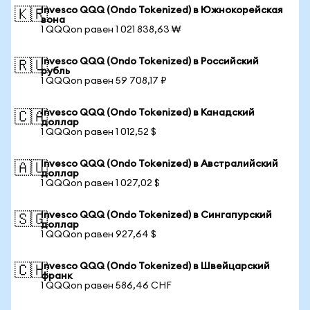
Invesco QQQ (Ondo Tokenized) в Южнокорейская
🇰🇷
вона
1 QQQon равен 1 021 838,63 ₩
Invesco QQQ (Ondo Tokenized) в Российский
🇷🇺
рубль
1 QQQon равен 59 708,17 ₽
Invesco QQQ (Ondo Tokenized) в Канадский
🇨🇦
доллар
1 QQQon равен 1 012,52 $
Invesco QQQ (Ondo Tokenized) в Австралийский
🇦🇺
доллар
1 QQQon равен 1 027,02 $
Invesco QQQ (Ondo Tokenized) в Сингапурский
🇸🇬
доллар
1 QQQon равен 927,64 $
Invesco QQQ (Ondo Tokenized) в Швейцарский
🇨🇭
франк
1 QQQon равен 586,46 CHF