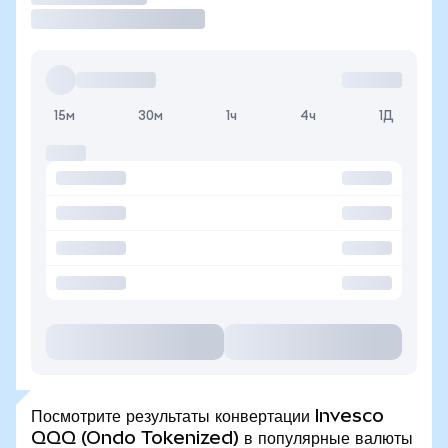
15м
30м
1ч
4ч
1Д
Посмотрите результаты конвертации Invesco
QQQ (Ondo Tokenized) в популярные валюты