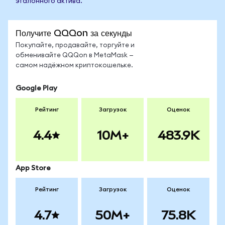
эталонного актива.
Получите QQQon за секунды
Покупайте, продавайте, торгуйте и
обменивайте QQQon в MetaMask —
самом надёжном криптокошельке.
Google Play
Рейтинг
Загрузок
Оценок
4.4
10M+
483.9K
App Store
Рейтинг
Загрузок
Оценок
4.7
50M+
75.8K