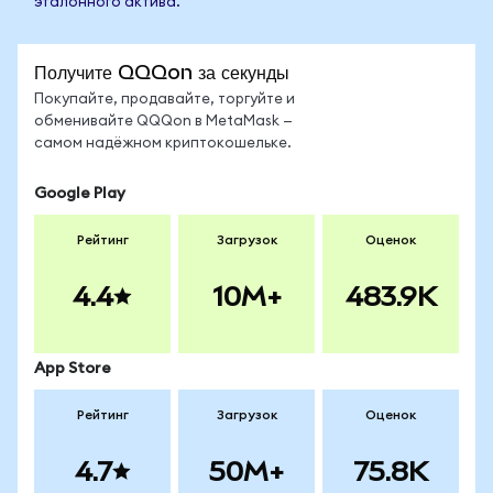
эталонного актива.
Получите QQQon за секунды
Покупайте, продавайте, торгуйте и
обменивайте QQQon в MetaMask —
самом надёжном криптокошельке.
Google Play
Рейтинг
Загрузок
Оценок
4.4
10M+
483.9K
App Store
Рейтинг
Загрузок
Оценок
4.7
50M+
75.8K