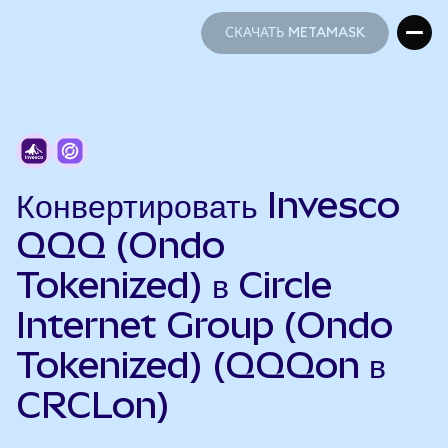
СКАЧАТЬ METAMASK
СКАЧАТЬ METAMASK
Конвертировать Invesco
QQQ (Ondo
Tokenized) в Circle
Internet Group (Ondo
Tokenized) (QQQon в
CRCLon)