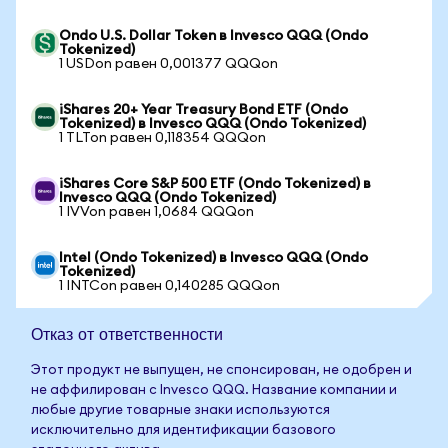
Ondo U.S. Dollar Token в Invesco QQQ (Ondo
Tokenized)
1 USDon равен 0,001377 QQQon
iShares 20+ Year Treasury Bond ETF (Ondo
Tokenized) в Invesco QQQ (Ondo Tokenized)
1 TLTon равен 0,118354 QQQon
iShares Core S&P 500 ETF (Ondo Tokenized) в
Invesco QQQ (Ondo Tokenized)
1 IVVon равен 1,0684 QQQon
Intel (Ondo Tokenized) в Invesco QQQ (Ondo
Tokenized)
1 INTCon равен 0,140285 QQQon
Отказ от ответственности
Этот продукт не выпущен, не спонсирован, не одобрен и
не аффилирован с Invesco QQQ. Название компании и
любые другие товарные знаки используются
исключительно для идентификации базового