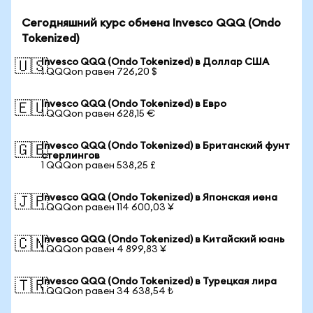
Сегодняшний курс обмена Invesco QQQ (Ondo
Tokenized)
Invesco QQQ (Ondo Tokenized) в Доллар США
🇺🇸
1 QQQon равен 726,20 $
Invesco QQQ (Ondo Tokenized) в Евро
🇪🇺
1 QQQon равен 628,15 €
Invesco QQQ (Ondo Tokenized) в Британский фунт
🇬🇧
стерлингов
1 QQQon равен 538,25 £
Invesco QQQ (Ondo Tokenized) в Японская иена
🇯🇵
1 QQQon равен 114 600,03 ¥
Invesco QQQ (Ondo Tokenized) в Китайский юань
🇨🇳
1 QQQon равен 4 899,83 ¥
Invesco QQQ (Ondo Tokenized) в Турецкая лира
🇹🇷
1 QQQon равен 34 638,54 ₺