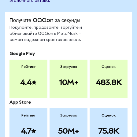
эталонного актива.
Получите QQQon за секунды
Покупайте, продавайте, торгуйте и
обменивайте QQQon в MetaMask —
самом надёжном криптокошельке.
Google Play
Рейтинг
Загрузок
Оценок
4.4
10M+
483.8K
App Store
Рейтинг
Загрузок
Оценок
4.7
50M+
75.8K