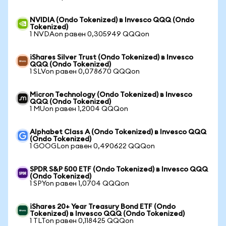
NVIDIA (Ondo Tokenized) в Invesco QQQ (Ondo
Tokenized)
1 NVDAon равен 0,305949 QQQon
iShares Silver Trust (Ondo Tokenized) в Invesco
QQQ (Ondo Tokenized)
1 SLVon равен 0,078670 QQQon
Micron Technology (Ondo Tokenized) в Invesco
QQQ (Ondo Tokenized)
1 MUon равен 1,2004 QQQon
Alphabet Class A (Ondo Tokenized) в Invesco QQQ
(Ondo Tokenized)
1 GOOGLon равен 0,490622 QQQon
SPDR S&P 500 ETF (Ondo Tokenized) в Invesco QQQ
(Ondo Tokenized)
1 SPYon равен 1,0704 QQQon
iShares 20+ Year Treasury Bond ETF (Ondo
Tokenized) в Invesco QQQ (Ondo Tokenized)
1 TLTon равен 0,118425 QQQon