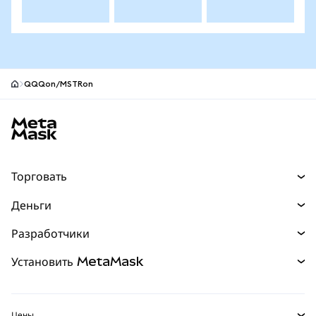
QQQon/MSTRon
Нижний колонтитул сайта MetaMask
Торговать
Торговля
Деньги
Swaps
Покупайте
Разработчики
Прогнозы
НОВИНКА
Карта
Документация для разработчиков
Установить MetaMask
Перпы
НОВИНКА
mUSD
НОВИНКА
Инфопанель
Защита транзакций
Реальные активы
Зарабатывайте
Набор умных счетов
Агентский кошелек
НОВИНКА
Цены