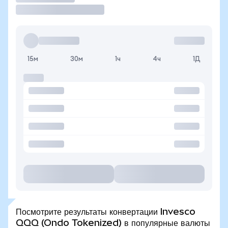
15м
30м
1ч
4ч
1Д
Посмотрите результаты конвертации Invesco
QQQ (Ondo Tokenized) в популярные валюты