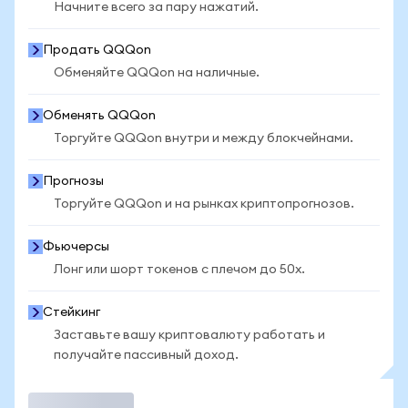
Начните всего за пару нажатий.
Продать QQQon
Обменяйте QQQon на наличные.
Обменять QQQon
Торгуйте QQQon внутри и между блокчейнами.
Прогнозы
Торгуйте QQQon и на рынках криптопрогнозов.
Фьючерсы
Лонг или шорт токенов с плечом до 50x.
Стейкинг
Заставьте вашу криптовалюту работать и
получайте пассивный доход.
Торговать