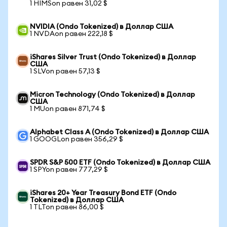
1 HIMSon равен 31,02 $
NVIDIA (Ondo Tokenized) в Доллар США
1 NVDAon равен 222,18 $
iShares Silver Trust (Ondo Tokenized) в Доллар
США
1 SLVon равен 57,13 $
Micron Technology (Ondo Tokenized) в Доллар
США
1 MUon равен 871,74 $
Alphabet Class A (Ondo Tokenized) в Доллар США
1 GOOGLon равен 356,29 $
SPDR S&P 500 ETF (Ondo Tokenized) в Доллар США
1 SPYon равен 777,29 $
iShares 20+ Year Treasury Bond ETF (Ondo
Tokenized) в Доллар США
1 TLTon равен 86,00 $