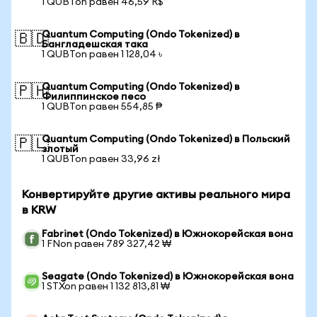
1 QUBTon равен 46,59 R$
Quantum Computing (Ondo Tokenized) в
🇧🇩
Бангладешская така
1 QUBTon равен 1 128,04 ৳
Quantum Computing (Ondo Tokenized) в
🇵🇭
Филиппинское песо
1 QUBTon равен 554,85 ₱
Quantum Computing (Ondo Tokenized) в Польский
🇵🇱
злотый
1 QUBTon равен 33,96 zł
Конвертируйте другие активы реального мира
в KRW
Fabrinet (Ondo Tokenized) в Южнокорейская вона
1 FNon равен 789 327,42 ₩
Seagate (Ondo Tokenized) в Южнокорейская вона
1 STXon равен 1 132 813,81 ₩