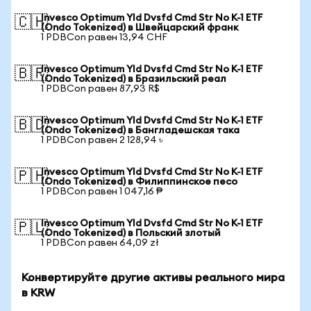
Invesco Optimum Yld Dvsfd Cmd Str No K-1 ETF
🇨🇭
(Ondo Tokenized) в Швейцарский франк
1 PDBCon равен 13,94 CHF
Invesco Optimum Yld Dvsfd Cmd Str No K-1 ETF
🇧🇷
(Ondo Tokenized) в Бразильский реал
1 PDBCon равен 87,93 R$
Invesco Optimum Yld Dvsfd Cmd Str No K-1 ETF
🇧🇩
(Ondo Tokenized) в Бангладешская така
1 PDBCon равен 2 128,94 ৳
Invesco Optimum Yld Dvsfd Cmd Str No K-1 ETF
🇵🇭
(Ondo Tokenized) в Филиппинское песо
1 PDBCon равен 1 047,16 ₱
Invesco Optimum Yld Dvsfd Cmd Str No K-1 ETF
🇵🇱
(Ondo Tokenized) в Польский злотый
1 PDBCon равен 64,09 zł
Конвертируйте другие активы реального мира
в KRW