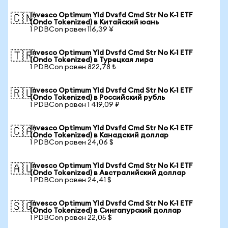
Invesco Optimum Yld Dvsfd Cmd Str No K-1 ETF
🇨🇳
(Ondo Tokenized) в Китайский юань
1 PDBCon равен 116,39 ¥
Invesco Optimum Yld Dvsfd Cmd Str No K-1 ETF
🇹🇷
(Ondo Tokenized) в Турецкая лира
1 PDBCon равен 822,78 ₺
Invesco Optimum Yld Dvsfd Cmd Str No K-1 ETF
🇷🇺
(Ondo Tokenized) в Российский рубль
1 PDBCon равен 1 419,09 ₽
Invesco Optimum Yld Dvsfd Cmd Str No K-1 ETF
🇨🇦
(Ondo Tokenized) в Канадский доллар
1 PDBCon равен 24,06 $
Invesco Optimum Yld Dvsfd Cmd Str No K-1 ETF
🇦🇺
(Ondo Tokenized) в Австралийский доллар
1 PDBCon равен 24,41 $
Invesco Optimum Yld Dvsfd Cmd Str No K-1 ETF
🇸🇬
(Ondo Tokenized) в Сингапурский доллар
1 PDBCon равен 22,05 $