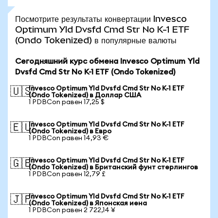
Посмотрите результаты конвертации Invesco
Optimum Yld Dvsfd Cmd Str No K-1 ETF
(Ondo Tokenized) в популярные валюты
Сегодняшний курс обмена Invesco Optimum Yld
Dvsfd Cmd Str No K-1 ETF (Ondo Tokenized)
Invesco Optimum Yld Dvsfd Cmd Str No K-1 ETF
🇺🇸
(Ondo Tokenized) в Доллар США
1 PDBCon равен 17,25 $
Invesco Optimum Yld Dvsfd Cmd Str No K-1 ETF
🇪🇺
(Ondo Tokenized) в Евро
1 PDBCon равен 14,93 €
Invesco Optimum Yld Dvsfd Cmd Str No K-1 ETF
🇬🇧
(Ondo Tokenized) в Британский фунт стерлингов
1 PDBCon равен 12,79 £
Invesco Optimum Yld Dvsfd Cmd Str No K-1 ETF
🇯🇵
(Ondo Tokenized) в Японская иена
1 PDBCon равен 2 722,14 ¥