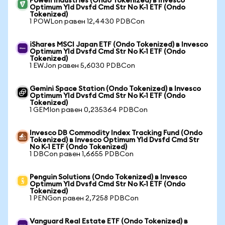
Powell Industries (Ondo Tokenized) в Invesco
Optimum Yld Dvsfd Cmd Str No K-1 ETF (Ondo
Tokenized)
1 POWLon равен 12,4430 PDBCon
iShares MSCI Japan ETF (Ondo Tokenized) в Invesco
Optimum Yld Dvsfd Cmd Str No K-1 ETF (Ondo
Tokenized)
1 EWJon равен 5,6030 PDBCon
Gemini Space Station (Ondo Tokenized) в Invesco
Optimum Yld Dvsfd Cmd Str No K-1 ETF (Ondo
Tokenized)
1 GEMIon равен 0,235364 PDBCon
Invesco DB Commodity Index Tracking Fund (Ondo
Tokenized) в Invesco Optimum Yld Dvsfd Cmd Str
No K-1 ETF (Ondo Tokenized)
1 DBCon равен 1,6655 PDBCon
Penguin Solutions (Ondo Tokenized) в Invesco
Optimum Yld Dvsfd Cmd Str No K-1 ETF (Ondo
Tokenized)
1 PENGon равен 2,7258 PDBCon
Vanguard Real Estate ETF (Ondo Tokenized) в