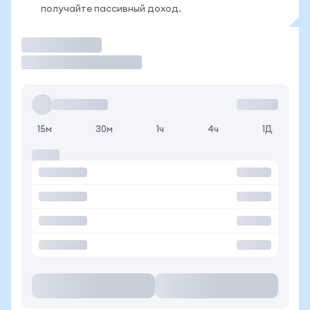
получайте пассивный доход.
Торговать
15м
30м
1ч
4ч
1Д