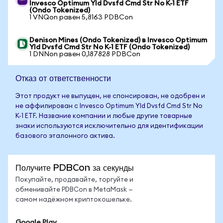
Invesco Optimum Yld Dvsfd Cmd Str No K-1 ETF
(Ondo Tokenized)
1 VNQon равен 5,8163 PDBCon
Denison Mines (Ondo Tokenized) в Invesco Optimum
Yld Dvsfd Cmd Str No K-1 ETF (Ondo Tokenized)
1 DNNon равен 0,187828 PDBCon
Отказ от ответственности
Этот продукт не выпущен, не спонсирован, не одобрен и
не аффилирован с Invesco Optimum Yld Dvsfd Cmd Str No
K-1 ETF. Название компании и любые другие товарные
знаки используются исключительно для идентификации
базового эталонного актива.
Получите PDBCon за секунды
Покупайте, продавайте, торгуйте и
обменивайте PDBCon в MetaMask —
самом надёжном криптокошельке.
Google Play