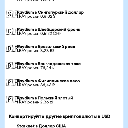
Raydium в Сингапурский доллар
🇸🇬
1 RAY равен 0,8102 $
Raydium в Швейцарский франк
🇨🇭
1 RAY равен 0,5122 CHF
Raydium в Бразильский реал
🇧🇷
1 RAY равен 3,23 R$
Raydium в Бангладешская така
🇧🇩
1 RAY равен 78,24 ৳
Raydium в Филиппинское песо
🇵🇭
1 RAY равен 38,48 ₱
Raydium в Польский злотый
🇵🇱
1 RAY равен 2,36 zł
Конвертируйте другие криптовалюты в USD
Starknet в Доллар США