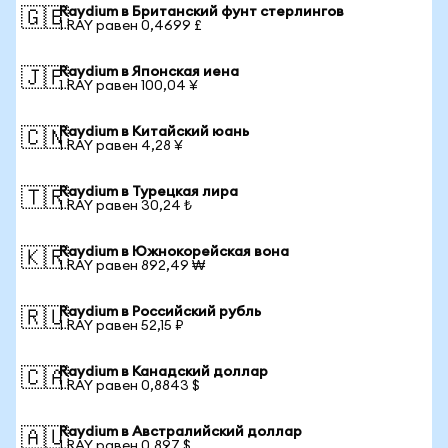
Raydium в Британский фунт стерлингов
🇬🇧
1 RAY равен 0,4699 £
Raydium в Японская иена
🇯🇵
1 RAY равен 100,04 ¥
Raydium в Китайский юань
🇨🇳
1 RAY равен 4,28 ¥
Raydium в Турецкая лира
🇹🇷
1 RAY равен 30,24 ₺
Raydium в Южнокорейская вона
🇰🇷
1 RAY равен 892,49 ₩
Raydium в Российский рубль
🇷🇺
1 RAY равен 52,15 ₽
Raydium в Канадский доллар
🇨🇦
1 RAY равен 0,8843 $
Raydium в Австралийский доллар
🇦🇺
1 RAY равен 0,897 $