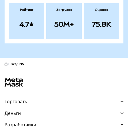
Рейтинг
Загрузок
Оценок
4.7
50M+
75.8K
RAY/ENS
Нижний колонтитул сайта MetaMask
Торговать
Торговля
Деньги
Swaps
Покупайте
Разработчики