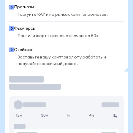
Прогнозы
Торгуйте RAY и на рынках криптопрогнозов.
Фьючерсы
Лонг или шорт токенов с плечом до 50x.
Стейкинг
Заставьте вашу криптовалюту работать и
получайте пассивный доход.
Торговать
15м
30м
1ч
4ч
1Д