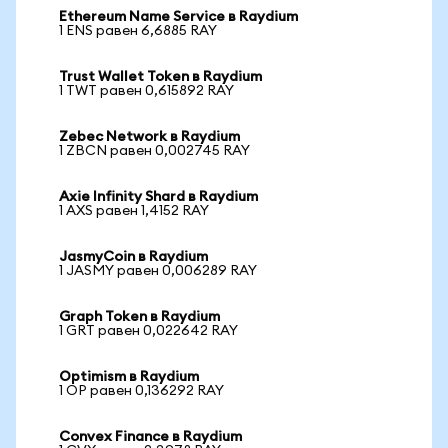
Ethereum Name Service в Raydium
1 ENS равен 6,6885 RAY
Trust Wallet Token в Raydium
1 TWT равен 0,615892 RAY
Zebec Network в Raydium
1 ZBCN равен 0,002745 RAY
Axie Infinity Shard в Raydium
1 AXS равен 1,4152 RAY
JasmyCoin в Raydium
1 JASMY равен 0,006289 RAY
Graph Token в Raydium
1 GRT равен 0,022642 RAY
Optimism в Raydium
1 OP равен 0,136292 RAY
Convex Finance в Raydium