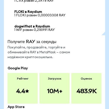
1 CVX равен 2,3978 RAY
FLOKI в Raydium
1 FLOKI равен 0,00003308 RAY
dogwifhat в Raydium
1 WIF равен 0,216991 RAY
Получите RAY за секунды
Покупайте, продавайте, торгуйте и
обменивайте RAY в MetaMask — самом
надёжном криптокошельке.
Google Play
Рейтинг
Загрузок
Оценок
4.4
10M+
483.9K
App Store