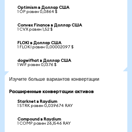
Optimism в Доллар США
1 OP равен 0,0864 $
Convex Finance в Доллар США
1 CVX равен 1,52 $
FLOKI в Доллар США
1 FLOKI равен 0,00002097 $
dogwifhat в Доллар США
1 WIF равен 0,1376 $
Изучите больше вариантов конвертации
Расширенные конвертации активов
Starknet в Raydium
1 STRK равен 0,039674 RAY
Compound в Raydium
1 COMP равен 26,1546 RAY