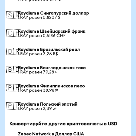
Raydium в Сингапурский доллар
🇸🇬
1 RAY равен 0,8207 $
Raydium в Швейцарский франк
🇨🇭
1 RAY равен 0,5186 CHF
Raydium в Бразильский реал
🇧🇷
1 RAY равен 3,26 R$
Raydium в Бангладешская така
🇧🇩
1 RAY равен 79,28 ৳
Raydium в Филиппинское песо
🇵🇭
1 RAY равен 38,98 ₱
Raydium в Польский злотый
🇵🇱
1 RAY равен 2,39 zł
Конвертируйте другие криптовалюты в USD
Zebec Network в Доллар США