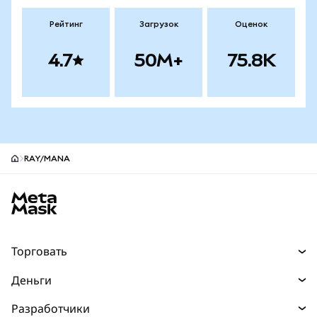
Рейтинг
Загрузок
Оценок
4.7
50M+
75.8K
RAY/MANA
Нижний колонтитул сайта MetaMask
Торговать
Торговля
Деньги
Swaps
Покупайте
Разработчики