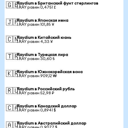
Raydium в Британский фунт стерлингов
🇬🇧
1 RAY равен 0,4751 £
Raydium в Японская иена
🇯🇵
1 RAY равен 101,85 ¥
Raydium в Китайский юань
🇨🇳
1 RAY равен 4,33 ¥
Raydium в Турецкая лира
🇹🇷
1 RAY равен 30,60 ₺
Raydium в Южнокорейская вона
🇰🇷
1 RAY равен 909,12 ₩
Raydium в Российский рубль
🇷🇺
1 RAY равен 52,98 ₽
Raydium в Канадский доллар
🇨🇦
1 RAY равен 0,8941 $
Raydium в Австралийский доллар
🇦🇺
1 RAY равен 0,9077 $