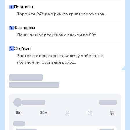
Прогнозы
Торгуйте RAY и на рынках криптопрогнозов.
Фьючерсы
Лонг или шорт токенов с плечом до 50x.
Стейкинг
Заставьте вашу криптовалюту работать и
получайте пассивный доход.
Торговать
15м
30м
1ч
4ч
1Д