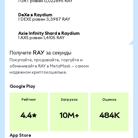
1 GRT равен 0,022895 RAY
DeXe в Raydium
1 DEXE равен 3,3987 RAY
Axie Infinity Shard в Raydium
1 AXS равен 1,4105 RAY
Получите RAY за секунды
Покупайте, продавайте, торгуйте и
обменивайте RAY в MetaMask — самом
надёжном криптокошельке.
Google Play
Рейтинг
Загрузок
Оценок
4.4
10M+
484K
App Store