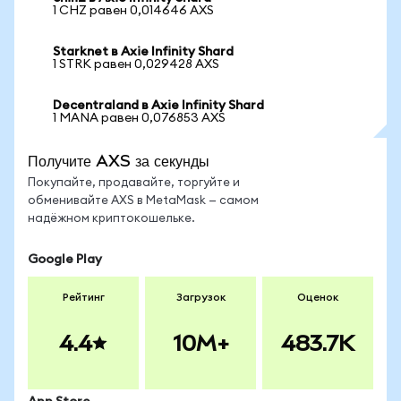
1 CHZ равен 0,014646 AXS
Starknet в Axie Infinity Shard
1 STRK равен 0,029428 AXS
Decentraland в Axie Infinity Shard
1 MANA равен 0,076853 AXS
Получите AXS за секунды
Покупайте, продавайте, торгуйте и
обменивайте AXS в MetaMask — самом
надёжном криптокошельке.
Google Play
Рейтинг
Загрузок
Оценок
4.4
10M+
483.7K