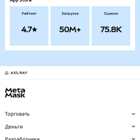
App Store
Рейтинг
Загрузок
Оценок
4.7
50M+
75.8K
AXS/RAY
Нижний колонтитул сайта MetaMask
Торговать
Торговля
Деньги
Swaps
Покупайте
Разработчики