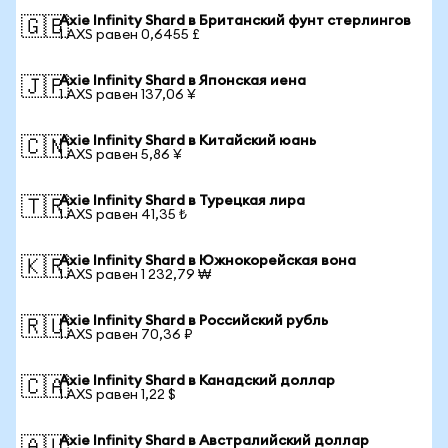
Axie Infinity Shard в Британский фунт стерлингов
🇬🇧
1 AXS равен 0,6455 £
Axie Infinity Shard в Японская иена
🇯🇵
1 AXS равен 137,06 ¥
Axie Infinity Shard в Китайский юань
🇨🇳
1 AXS равен 5,86 ¥
Axie Infinity Shard в Турецкая лира
🇹🇷
1 AXS равен 41,35 ₺
Axie Infinity Shard в Южнокорейская вона
🇰🇷
1 AXS равен 1 232,79 ₩
Axie Infinity Shard в Российский рубль
🇷🇺
1 AXS равен 70,36 ₽
Axie Infinity Shard в Канадский доллар
🇨🇦
1 AXS равен 1,22 $
Axie Infinity Shard в Австралийский доллар