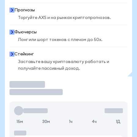
Прогнозы
Торгуйте AXS и на рынках криптопрогнозов.
Фьючерсы
Лонг или шорт токенов с плечом до 50x.
Стейкинг
Заставьте вашу криптовалюту работать и
получайте пассивный доход.
Торговать
15м
30м
1ч
4ч
1Д