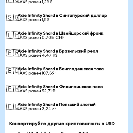
🇦🇺
1 AXS равен 1,23 $
Axie Infinity Shard в Сингапурский доллар
🇸🇬
1 AXS равен 1,11 $
Axie Infinity Shard в Швейцарский франк
🇨🇭
1 AXS равен 0,7015 CHF
Axie Infinity Shard в Бразильский реал
🇧🇷
1 AXS равен 4,47 R$
Axie Infinity Shard в Бангладешская така
🇧🇩
1 AXS равен 107,39 ৳
Axie Infinity Shard в Филиппинское песо
🇵🇭
1 AXS равен 52,71 ₱
Axie Infinity Shard в Польский злотый
🇵🇱
1 AXS равен 3,24 zł
Конвертируйте другие криптовалюты в USD