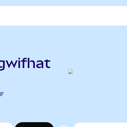
gwifhat
IF