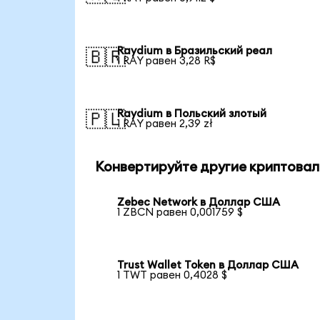
Raydium в Бразильский реал
🇧🇷
1 RAY равен 3,28 R$
Raydium в Польский злотый
🇵🇱
1 RAY равен 2,39 zł
Конвертируйте другие криптовал
Zebec Network в Доллар США
1 ZBCN равен 0,001759 $
Trust Wallet Token в Доллар США
1 TWT равен 0,4028 $