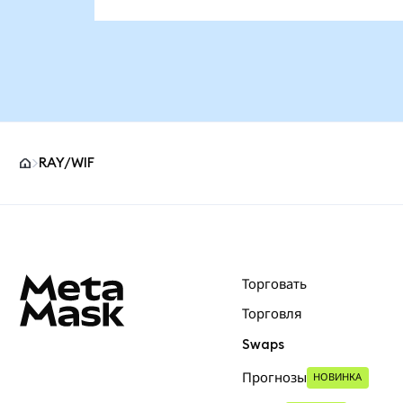
RAY/WIF
Нижний колонтитул сайта MetaMask
Торговать
Торговля
Swaps
Прогнозы
НОВИНКА