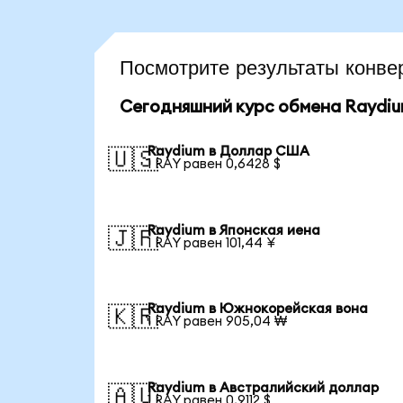
Посмотрите результаты конв
Сегодняшний курс обмена Raydi
Raydium в Доллар США
🇺🇸
1 RAY равен 0,6428 $
Raydium в Японская иена
🇯🇵
1 RAY равен 101,44 ¥
Raydium в Южнокорейская вона
🇰🇷
1 RAY равен 905,04 ₩
Raydium в Австралийский доллар
🇦🇺
1 RAY равен 0,9112 $