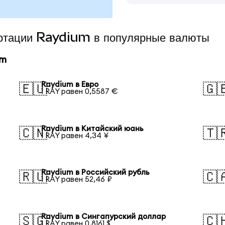
ертации Raydium в популярные валюты
um
Raydium в Евро
🇪🇺
🇬
1 RAY равен 0,5587 €
Raydium в Китайский юань
🇨🇳
🇹
1 RAY равен 4,34 ¥
Raydium в Российский рубль
🇷🇺
🇨
1 RAY равен 52,46 ₽
Raydium в Сингапурский доллар
🇸🇬
🇨
1 RAY равен 0,8161 $