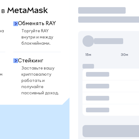
Y в MetaMask
Торговать
Обменять RAY
на
Торгуйте RAY
внутри и между
блокчейнами.
15м
30м
Стейкинг
Заставьте вашу
ом
криптовалюту
работать и
получайте
пассивный доход.