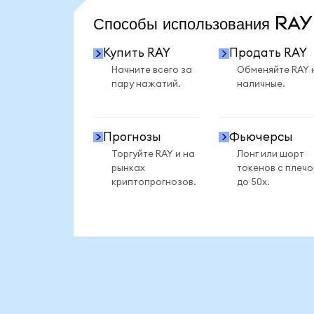
Способы использования RA
Купить RAY
Продать RAY
Начните всего за
Обменяйте RAY 
пару нажатий.
наличные.
Прогнозы
Фьючерсы
Торгуйте RAY и на
Лонг или шорт
рынках
токенов с плеч
криптопрогнозов.
до 50x.