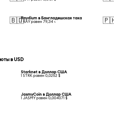
Raydium в Бангладешская така
🇧🇩
🇵
1 RAY равен 79,34 ৳
юты в USD
Starknet в Доллар США
1 STRK равен 0,0252 $
JasmyCoin в Доллар США
1 JASMY равен 0,004071 $