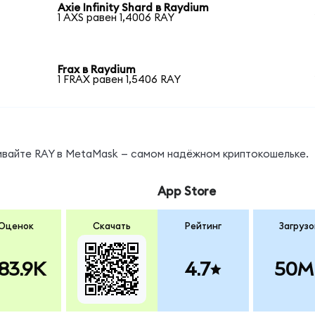
Axie Infinity Shard в Raydium
1 AXS равен 1,4006 RAY
Frax в Raydium
1 FRAX равен 1,5406 RAY
нивайте RAY в MetaMask — самом надёжном криптокошельке.
App Store
Оценок
Скачать
Рейтинг
Загрузо
83.9K
4.7
50M