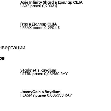
Axie Infinity Shard в Доллар США
1 AXS равен 0,9003 $
Frax в Доллар США
1 FRAX равен 0,9904 $
нвертации
ов
Starknet в Raydium
1 STRK равен 0,039160 RAY
JasmyCoin в Raydium
1 JASMY равен 0,006333 RAY