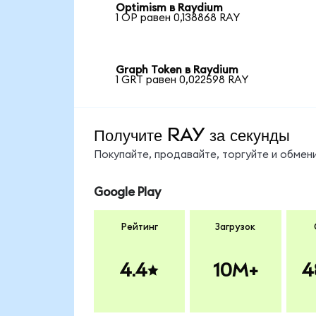
Optimism в Raydium
1 OP равен 0,138868 RAY
Graph Token в Raydium
1 GRT равен 0,022598 RAY
Получите RAY за секунды
Покупайте, продавайте, торгуйте и обме
Google Play
Рейтинг
Загрузок
4.4
10M+
4