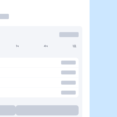
1ч
4ч
1Д