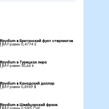
Raydium в Британский фунт стерлингов

1 RAY равен 0,4774 £
Raydium в Турецкая лира

1 RAY равен 30,66 ₺
Raydium в Канадский доллар

1 RAY равен 0,8969 $
Raydium в Швейцарский франк

1 RAY равен 0,5195 CHF