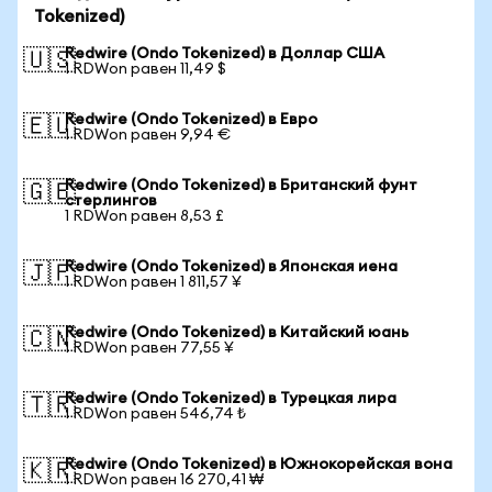
Tokenized)
Redwire (Ondo Tokenized) в Доллар США
🇺🇸
1 RDWon равен 11,49 $
Redwire (Ondo Tokenized) в Евро
🇪🇺
1 RDWon равен 9,94 €
Redwire (Ondo Tokenized) в Британский фунт
🇬🇧
стерлингов
1 RDWon равен 8,53 £
Redwire (Ondo Tokenized) в Японская иена
🇯🇵
1 RDWon равен 1 811,57 ¥
Redwire (Ondo Tokenized) в Китайский юань
🇨🇳
1 RDWon равен 77,55 ¥
Redwire (Ondo Tokenized) в Турецкая лира
🇹🇷
1 RDWon равен 546,74 ₺
Redwire (Ondo Tokenized) в Южнокорейская вона
🇰🇷
1 RDWon равен 16 270,41 ₩