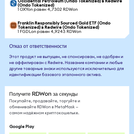
Occidental Petroleum (Ondo Tokenized) в Redwire
(Ondo Tokenized)
1 OXYon равен 4,7302 RDWon
Franklin Responsibly Sourced Gold ETF (Ondo
Tokenized) в Redwire (Ondo Tokenized)
1 FGDLon равен 4,9243 RDWon
Отказ от ответственности
Этот продукт не выпущен, не спонсирован, не одобрен и
не аффилирован с Redwire. Название компании и любые
другие товарные знаки используются исключительно для
идентификации базового эталонного актива.
Получите RDWon за секунды
Покупайте, продавайте, торгуйте и
обменивайте RDWon в MetaMask —
самом надёжном криптокошельке.
Google Play