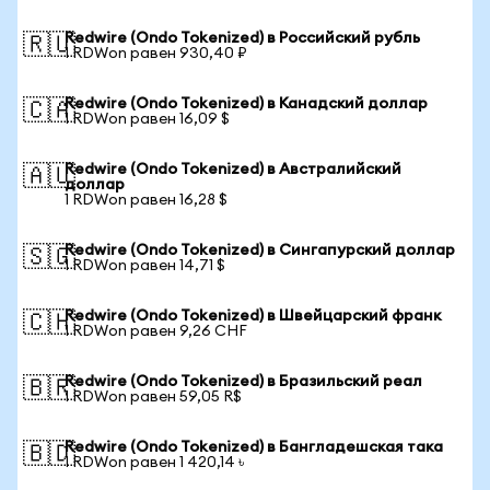
Redwire (Ondo Tokenized) в Российский рубль
🇷🇺
1 RDWon равен 930,40 ₽
Redwire (Ondo Tokenized) в Канадский доллар
🇨🇦
1 RDWon равен 16,09 $
Redwire (Ondo Tokenized) в Австралийский
🇦🇺
доллар
1 RDWon равен 16,28 $
Redwire (Ondo Tokenized) в Сингапурский доллар
🇸🇬
1 RDWon равен 14,71 $
Redwire (Ondo Tokenized) в Швейцарский франк
🇨🇭
1 RDWon равен 9,26 CHF
Redwire (Ondo Tokenized) в Бразильский реал
🇧🇷
1 RDWon равен 59,05 R$
Redwire (Ondo Tokenized) в Бангладешская така
🇧🇩
1 RDWon равен 1 420,14 ৳