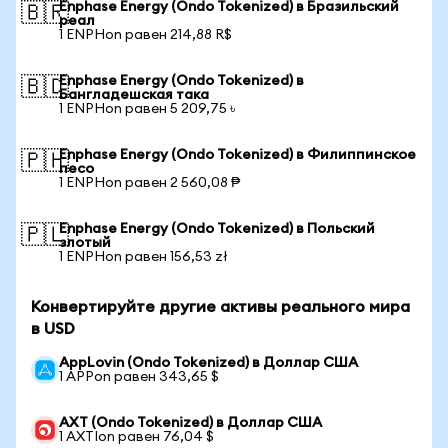
Enphase Energy (Ondo Tokenized) в Бразильский
🇧🇷
реал
1 ENPHon равен 214,88 R$
Enphase Energy (Ondo Tokenized) в
🇧🇩
Бангладешская така
1 ENPHon равен 5 209,75 ৳
Enphase Energy (Ondo Tokenized) в Филиппинское
🇵🇭
песо
1 ENPHon равен 2 560,08 ₱
Enphase Energy (Ondo Tokenized) в Польский
🇵🇱
злотый
1 ENPHon равен 156,53 zł
Конвертируйте другие активы реального мира
в USD
AppLovin (Ondo Tokenized) в Доллар США
1 APPon равен 343,65 $
AXT (Ondo Tokenized) в Доллар США
1 AXTIon равен 76,04 $