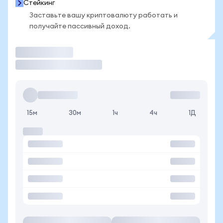
Стейкинг
Заставьте вашу криптовалюту работать и
получайте пассивный доход.
Торговать
15м
30м
1ч
4ч
1Д