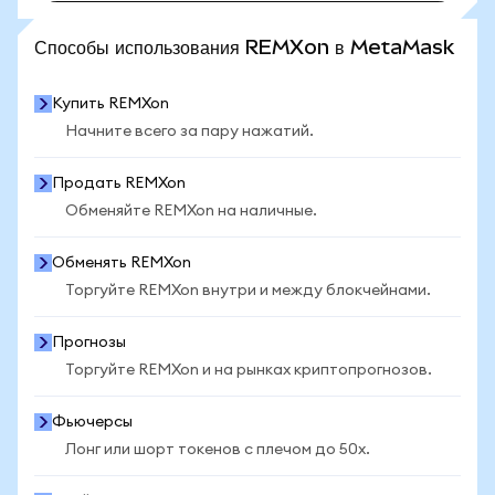
ПОСМОТРЕТЬ БОЛЬШЕ СТАТИСТИКИ
Способы использования REMXon в MetaMask
Купить REMXon
Начните всего за пару нажатий.
Продать REMXon
Обменяйте REMXon на наличные.
Обменять REMXon
Торгуйте REMXon внутри и между блокчейнами.
Прогнозы
Торгуйте REMXon и на рынках криптопрогнозов.
Фьючерсы
Лонг или шорт токенов с плечом до 50x.