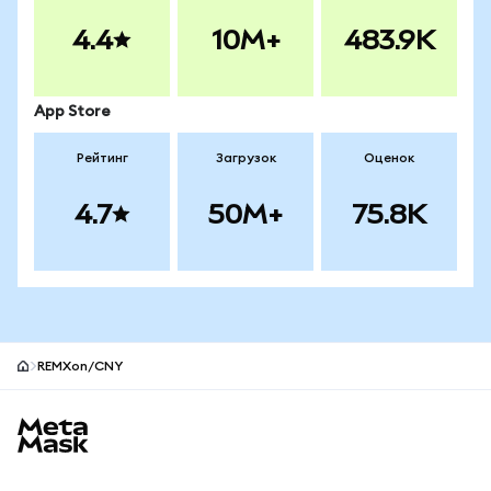
4.4
10M+
483.9K
App Store
Рейтинг
Загрузок
Оценок
4.7
50M+
75.8K
REMXon/CNY
Нижний колонтитул сайта MetaMask