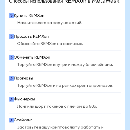
Способы использования REMXon в MetaMask
Купить REMXon
Начните всего за пару нажатий.
Продать REMXon
Обменяйте REMXon на наличные.
Обменять REMXon
Торгуйте REMXon внутри и между блокчейнами.
Прогнозы
Торгуйте REMXon и на рынках криптопрогнозов.
Фьючерсы
Лонг или шорт токенов с плечом до 50x.
Стейкинг
Заставьте вашу криптовалюту работать и