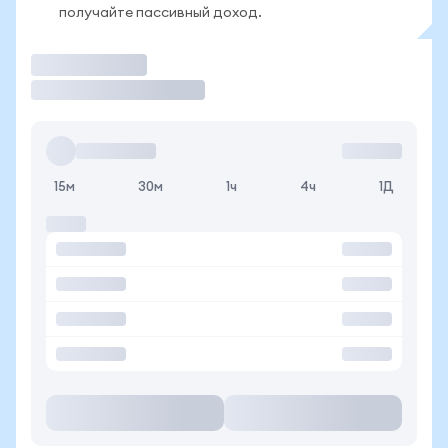
получайте пассивный доход.
Торговать
15м
30м
1ч
4ч
1Д