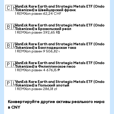
VanEck Rare Earth and Strategic Metals ETF (Ondo
🇨🇭
Tokenized) в Швейцарский франк
1 REMXon равен 62,24 CHF
VanEck Rare Earth and Strategic Metals ETF (Ondo
🇧🇷
Tokenized) в Бразильский реал
1 REMXon равен 392,65 R$
VanEck Rare Earth and Strategic Metals ETF (Ondo
🇧🇩
Tokenized) в Бангладешская така
1 REMXon равен 9 506,82 ৳
VanEck Rare Earth and Strategic Metals ETF (Ondo
🇵🇭
Tokenized) в Филиппинское песо
1 REMXon равен 4 676,15 ₱
VanEck Rare Earth and Strategic Metals ETF (Ondo
🇵🇱
Tokenized) в Польский злотый
1 REMXon равен 286,18 zł
Конвертируйте другие активы реального мира
в CNY