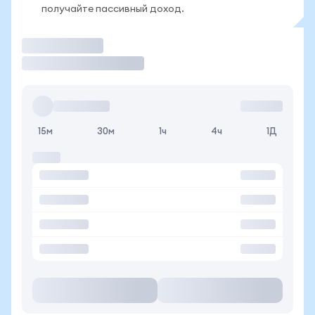
получайте пассивный доход.
Торговать
15м
30м
1ч
4ч
1Д