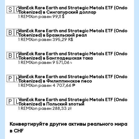
VanEck Rare Earth and Strategic Metals ETF (Ondo
🇸🇬
Tokenized) в Сингапурский доллар
1 REMXon равен 99,11 $
VanEck Rare Earth and Strategic Metals ETF (Ondo
🇧🇷
Tokenized) в Бразильский реал
1 REMXon равен 395,29 R$
VanEck Rare Earth and Strategic Metals ETF (Ondo
🇧🇩
Tokenized) в Бангладешская така
1 REMXon равен 9 571,06 ৳
VanEck Rare Earth and Strategic Metals ETF (Ondo
🇵🇭
Tokenized) в Филиппинское песо
1 REMXon равен 4 707,66 ₱
VanEck Rare Earth and Strategic Metals ETF (Ondo
🇵🇱
Tokenized) в Польский злотый
1 REMXon равен 288,33 zł
Конвертируйте другие активы реального мира
в CHF