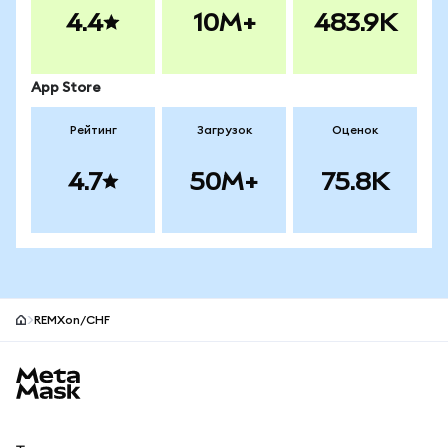
4.4
10M+
483.9K
App Store
Рейтинг
Загрузок
Оценок
4.7
50M+
75.8K
REMXon/CHF
Нижний колонтитул сайта MetaMask