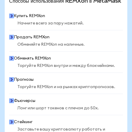
Способы использования REMXon в MetaMask
Купить REMXon
Начните всего за пару нажатий.
Продать REMXon
Обменяйте REMXon на наличные.
Обменять REMXon
Торгуйте REMXon внутри и между блокчейнами.
Прогнозы
Торгуйте REMXon и на рынках криптопрогнозов.
Фьючерсы
Лонг или шорт токенов с плечом до 50x.
Стейкинг
Заставьте вашу криптовалюту работать и