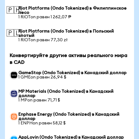
Riot Platforms (Ondo Tokenized) в Филиппинское
🇵🇭
песо
1 RIOTon равен 1 262,07 ₱
Riot Platforms (Ondo Tokenized) в Польский
🇵🇱
злотый
1 RIOTon равен 77,30 zł
Конвертируйте другие активы реального мира
в CAD
GameStop (Ondo Tokenized) в Канадский доллар
1 GMEon равен 26,94 $
MP Materials (Ondo Tokenized) в Канадский
доллар
1 MPon равен 71,71 $
Enphase Energy (Ondo Tokenized) в Канадский
доллар
1 ENPHon равен 58,12 $
AppLovin (Ondo Tokenized) в Канадский доллар