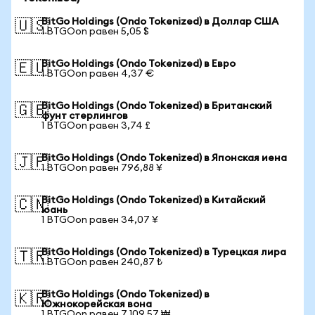
BitGo Holdings (Ondo Tokenized) в Доллар США
🇺🇸
1 BTGOon равен 5,05 $
BitGo Holdings (Ondo Tokenized) в Евро
🇪🇺
1 BTGOon равен 4,37 €
BitGo Holdings (Ondo Tokenized) в Британский
🇬🇧
фунт стерлингов
1 BTGOon равен 3,74 £
BitGo Holdings (Ondo Tokenized) в Японская иена
🇯🇵
1 BTGOon равен 796,88 ¥
BitGo Holdings (Ondo Tokenized) в Китайский
🇨🇳
юань
1 BTGOon равен 34,07 ¥
BitGo Holdings (Ondo Tokenized) в Турецкая лира
🇹🇷
1 BTGOon равен 240,87 ₺
BitGo Holdings (Ondo Tokenized) в
🇰🇷
Южнокорейская вона
1 BTGOon равен 7 109,57 ₩