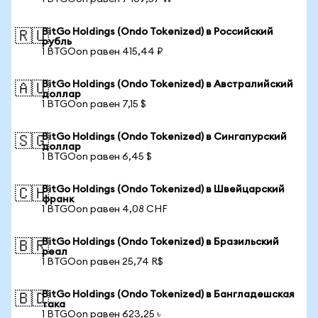
BitGo Holdings (Ondo Tokenized) в Российский
🇷🇺
рубль
1 BTGOon равен 415,44 ₽
BitGo Holdings (Ondo Tokenized) в Австралийский
🇦🇺
доллар
1 BTGOon равен 7,15 $
BitGo Holdings (Ondo Tokenized) в Сингапурский
🇸🇬
доллар
1 BTGOon равен 6,45 $
BitGo Holdings (Ondo Tokenized) в Швейцарский
🇨🇭
франк
1 BTGOon равен 4,08 CHF
BitGo Holdings (Ondo Tokenized) в Бразильский
🇧🇷
реал
1 BTGOon равен 25,74 R$
BitGo Holdings (Ondo Tokenized) в Бангладешская
🇧🇩
така
1 BTGOon равен 623,25 ৳