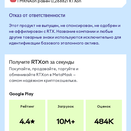
1 MRNAon равен 0,268821 RTXon
Отказ от ответственности
Этот продукт не выпущен, не спонсирован, не одобрен и
не аффилирован с RTX. Название компании и любые
другие товарные знаки используются исключительно для
идентификации базового эталонного актива.
Получите RTXon за секунды
Покупайте, продавайте, торгуйте и
обменивайте RTXon в MetaMask —
самом надёжном криптокошельке.
Google Play
Рейтинг
Загрузок
Оценок
4.4
10M+
484K