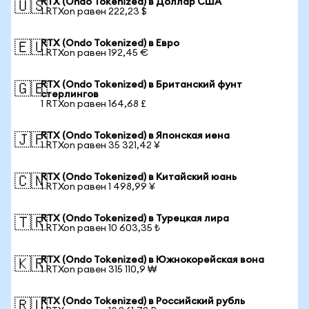
RTX (Ondo Tokenized) в Доллар США
🇺🇸
1 RTXon равен 222,23 $
RTX (Ondo Tokenized) в Евро
🇪🇺
1 RTXon равен 192,45 €
RTX (Ondo Tokenized) в Британский фунт
🇬🇧
стерлингов
1 RTXon равен 164,68 £
RTX (Ondo Tokenized) в Японская иена
🇯🇵
1 RTXon равен 35 321,42 ¥
RTX (Ondo Tokenized) в Китайский юань
🇨🇳
1 RTXon равен 1 498,99 ¥
RTX (Ondo Tokenized) в Турецкая лира
🇹🇷
1 RTXon равен 10 603,35 ₺
RTX (Ondo Tokenized) в Южнокорейская вона
🇰🇷
1 RTXon равен 315 110,9 ₩
RTX (Ondo Tokenized) в Российский рубль
🇷🇺