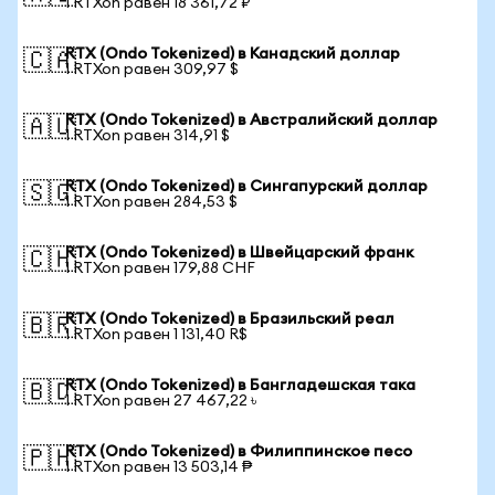
1 RTXon равен 18 361,72 ₽
RTX (Ondo Tokenized) в Канадский доллар
🇨🇦
1 RTXon равен 309,97 $
RTX (Ondo Tokenized) в Австралийский доллар
🇦🇺
1 RTXon равен 314,91 $
RTX (Ondo Tokenized) в Сингапурский доллар
🇸🇬
1 RTXon равен 284,53 $
RTX (Ondo Tokenized) в Швейцарский франк
🇨🇭
1 RTXon равен 179,88 CHF
RTX (Ondo Tokenized) в Бразильский реал
🇧🇷
1 RTXon равен 1 131,40 R$
RTX (Ondo Tokenized) в Бангладешская така
🇧🇩
1 RTXon равен 27 467,22 ৳
RTX (Ondo Tokenized) в Филиппинское песо
🇵🇭
1 RTXon равен 13 503,14 ₱