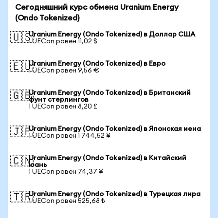
Сегодняшний курс обмена Uranium Energy
(Ondo Tokenized)
Uranium Energy (Ondo Tokenized) в Доллар США
🇺🇸
1 UECon равен 11,02 $
Uranium Energy (Ondo Tokenized) в Евро
🇪🇺
1 UECon равен 9,56 €
Uranium Energy (Ondo Tokenized) в Британский
🇬🇧
фунт стерлингов
1 UECon равен 8,20 £
Uranium Energy (Ondo Tokenized) в Японская иена
🇯🇵
1 UECon равен 1 744,52 ¥
Uranium Energy (Ondo Tokenized) в Китайский
🇨🇳
юань
1 UECon равен 74,37 ¥
Uranium Energy (Ondo Tokenized) в Турецкая лира
🇹🇷
1 UECon равен 525,68 ₺