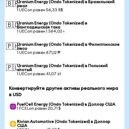
Uranium Energy (Ondo Tokenized) в Бразильский
🇧🇷
реал
1 UECon равен 56,33 R$
Uranium Energy (Ondo Tokenized) в
🇧🇩
Бангладешская така
1 UECon равен 1 364,02 ৳
Uranium Energy (Ondo Tokenized) в Филиппинское
🇵🇭
песо
1 UECon равен 671,12 ₱
Uranium Energy (Ondo Tokenized) в Польский
🇵🇱
злотый
1 UECon равен 41,07 zł
Конвертируйте другие активы реального мира
в USD
FuelCell Energy (Ondo Tokenized) в Доллар США
1 FCELon равен 20,71 $
Rivian Automotive (Ondo Tokenized) в Доллар
США