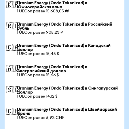
Uranium Energy (Ondo Tokenized) в
🇰🇷
Южнокорейская вона
1 UECon равен 15 608,05 ₩
Uranium Energy (Ondo Tokenized) в Российский
🇷🇺
рубль
1 UECon равен 905,23 ₽
Uranium Energy (Ondo Tokenized) в Канадский
🇨🇦
доллар
1 UECon равен 15,45 $
Uranium Energy (Ondo Tokenized) в
🇦🇺
Австралийский доллар
1 UECon равен 15,66 $
Uranium Energy (Ondo Tokenized) в Сингапурский
🇸🇬
доллар
1 UECon равен 14,12 $
Uranium Energy (Ondo Tokenized) в Швейцарский
🇨🇭
франк
1 UECon равен 8,93 CHF