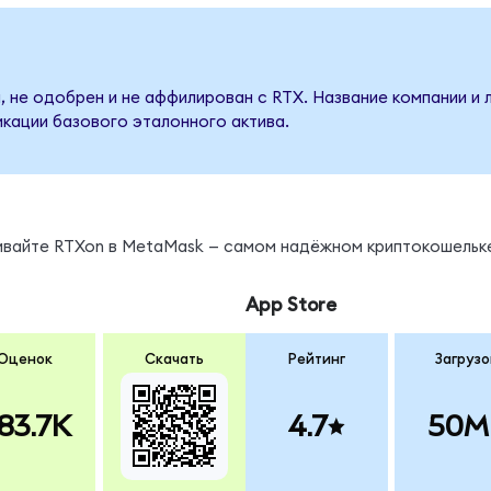
, не одобрен и не аффилирован с RTX. Название компании и 
кации базового эталонного актива.
нивайте RTXon в MetaMask — самом надёжном криптокошельк
App Store
Оценок
Скачать
Рейтинг
Загрузо
83.7K
4.7
50M