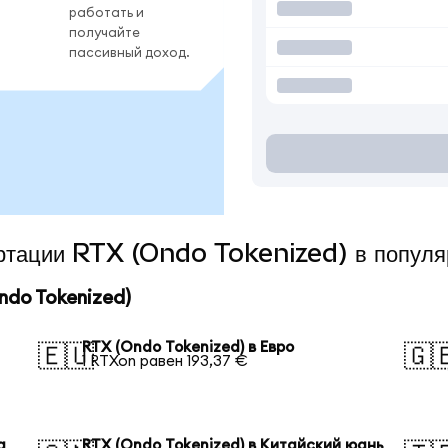
работать и
получайте
пассивный доход.
вертации RTX (Ondo Tokenized) в попул
do Tokenized)
RTX (Ondo Tokenized) в Евро
🇪🇺
🇬
1 RTXon равен 193,37 €
а
RTX (Ondo Tokenized) в Китайский юань