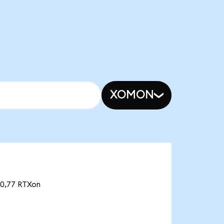
XOMON
80,77 RTXon