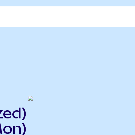
zed)
Mon)