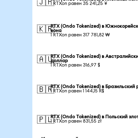
🇯🇵
1 RTXon равен 35 241,25 ¥
RTX (Ondo Tokenized) в Южнокорейс
🇰🇷
вона
1 RTXon равен 317 781,82 ₩
RTX (Ondo Tokenized) в Австралийск
🇦🇺
доллар
1 RTXon равен 316,97 $
RTX (Ondo Tokenized) в Бразильский 
🇧🇷
1 RTXon равен 1 144,15 R$
RTX (Ondo Tokenized) в Польский зло
🇵🇱
1 RTXon равен 831,55 zł