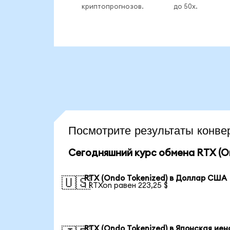
криптопрогнозов.
до 50x.
Посмотрите результаты кон
Сегодняшний курс обмена RTX (On
RTX (Ondo Tokenized) в Доллар США
🇺🇸
1 RTXon равен 223,25 $
RTX (Ondo Tokenized) в Японская иен