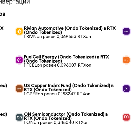
нвертации
ов
TX
Rivian Automotive (Ondo Tokenized) в RTX
(Ondo Tokenized)
1 RIVNon равен 0,069653 RTXon
FuelCell Energy (Ondo Tokenized) в RTX
(Ondo Tokenized)
1 FCELon равен 0,098007 RTXon
ed)
US Copper Index Fund (Ondo Tokenized) в
RTX (Ondo Tokenized)
1 CPERon равен 0,183247 RTXon
ed)
ON Semiconductor (Ondo Tokenized) в
RTX (Ondo Tokenized)
1 ONon равен 0,348040 RTXon