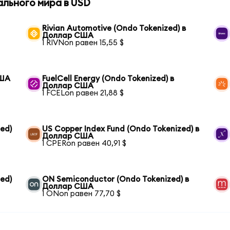
ального мира в USD
Rivian Automotive (Ondo Tokenized) в
Доллар США
1 RIVNon равен 15,55 $
США
FuelCell Energy (Ondo Tokenized) в
Доллар США
1 FCELon равен 21,88 $
ed)
US Copper Index Fund (Ondo Tokenized) в
Доллар США
1 CPERon равен 40,91 $
ed)
ON Semiconductor (Ondo Tokenized) в
Доллар США
1 ONon равен 77,70 $