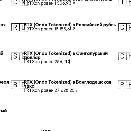
🇨🇳
🇹
1 RTXon равен 1 506,93 ¥
кая
RTX (Ondo Tokenized) в Российский рубль
🇷🇺
🇨
1 RTXon равен 18 155,61 ₽
ий
RTX (Ondo Tokenized) в Сингапурский
🇸🇬
🇨
доллар
1 RTXon равен 286,21 $
реал
RTX (Ondo Tokenized) в Бангладешская
🇧🇩
🇵
така
1 RTXon равен 27 628,25 ৳
тый