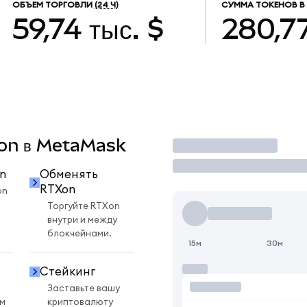
ОБЪЕМ ТОРГОВЛИ
(24 Ч)
СУММА ТОКЕНОВ В
59,74 тыс. $
280,7
Xon в MetaMask
Торговать
n
Обменять
RTXon
on
Торгуйте RTXon
внутри и между
блокчейнами.
15м
30м
Стейкинг
Заставьте вашу
ом
криптовалюту