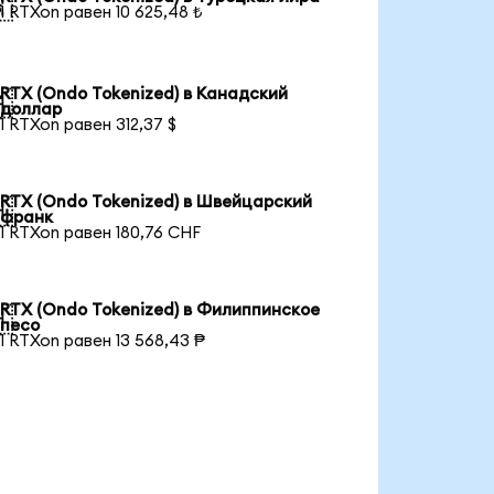

1 RTXon равен 10 625,48 ₺
RTX (Ondo Tokenized) в Канадский

доллар
1 RTXon равен 312,37 $
RTX (Ondo Tokenized) в Швейцарский

франк
1 RTXon равен 180,76 CHF
RTX (Ondo Tokenized) в Филиппинское

песо
1 RTXon равен 13 568,43 ₱