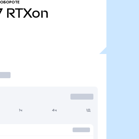
 ОБОРОТЕ
7
RTXon
1ч
4ч
1Д