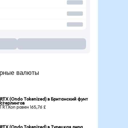
ярные валюты
RTX (Ondo Tokenized) в Британский фунт

стерлингов
1 RTXon равен 165,76 £
RTX (Ondo Tokenized) в Турецкая лира