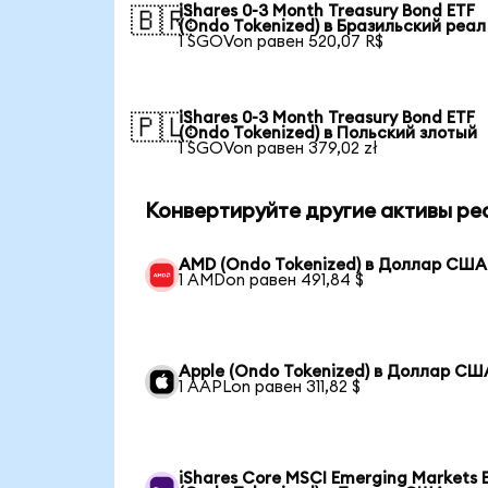
iShares 0-3 Month Treasury Bond ETF
🇧🇷
(Ondo Tokenized) в Бразильский реал
1 SGOVon равен 520,07 R$
iShares 0-3 Month Treasury Bond ETF
🇵🇱
(Ondo Tokenized) в Польский злотый
1 SGOVon равен 379,02 zł
Конвертируйте другие активы ре
AMD (Ondo Tokenized) в Доллар США
1 AMDon равен 491,84 $
Apple (Ondo Tokenized) в Доллар СШ
1 AAPLon равен 311,82 $
iShares Core MSCI Emerging Markets 