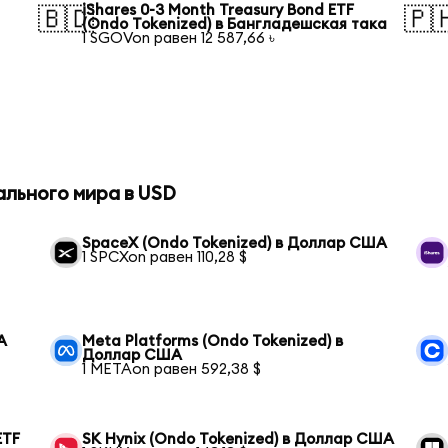
iShares 0-3 Month Treasury Bond ETF
🇧🇩
🇵
(Ondo Tokenized) в Бангладешская така
1 SGOVon равен 12 587,66 ৳
ального мира в USD
SpaceX (Ondo Tokenized) в Доллар США
1 SPCXon равен 110,28 $
А
Meta Platforms (Ondo Tokenized) в
Доллар США
1 METAon равен 592,38 $
ETF
SK Hynix (Ondo Tokenized) в Доллар США