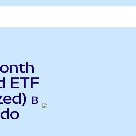
Month
d ETF
ed) в
ndo