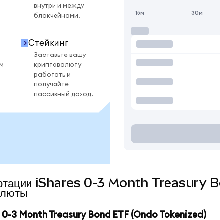
внутри и между
15м
30м
блокчейнами.
Стейкинг
Заставьте вашу
ом
криптовалюту
работать и
получайте
пассивный доход.
нвертации iShares 0-3 Month Treasury
алюты
0-3 Month Treasury Bond ETF (Ondo Tokenized)