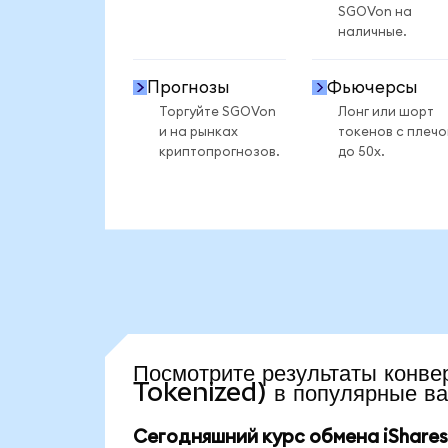
SGOVon на
наличные.
Прогнозы
Фьючерсы
Торгуйте SGOVon
Лонг или шорт
и на рынках
токенов с плеч
криптопрогнозов.
до 50x.
Посмотрите результаты ко
Tokenized) в популярные в
Сегодняшний курс обмена iShares 