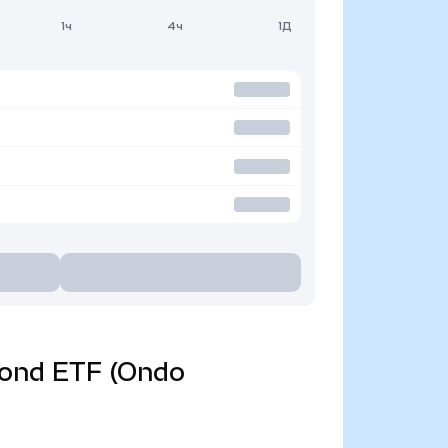
1ч
4ч
1Д
 Bond ETF (Ondo