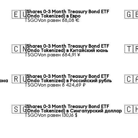
iShares 0-3 Month Treasury Bond ETF
🇪🇺
🇬
(Ondo Tokenized) в Евро
1 SGOVon равен 88,08 €
iShares 0-3 Month Treasury Bond ETF
🇨🇳
🇹
(Ondo Tokenized) в Китайский юань
1 SGOVon равен 684,91 ¥
iShares 0-3 Month Treasury Bond ETF
🇷🇺
🇨
вона
(Ondo Tokenized) в Российский рубль
1 SGOVon равен 8 424,69 ₽
iShares 0-3 Month Treasury Bond ETF
🇸🇬
🇨
(Ondo Tokenized) в Сингапурский доллар
1 SGOVon равен 130,16 $