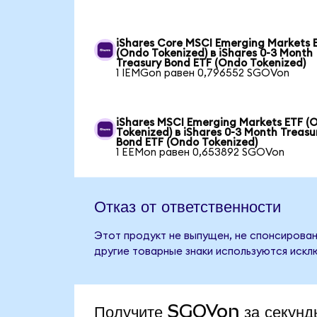
iShares Core MSCI Emerging Markets 
(Ondo Tokenized) в iShares 0-3 Month
Treasury Bond ETF (Ondo Tokenized)
1 IEMGon равен 0,796552 SGOVon
iShares MSCI Emerging Markets ETF (
Tokenized) в iShares 0-3 Month Treasu
Bond ETF (Ondo Tokenized)
1 EEMon равен 0,653892 SGOVon
Отказ от ответственности
Этот продукт не выпущен, не спонсирован,
другие товарные знаки используются искл
Получите SGOVon за секунд