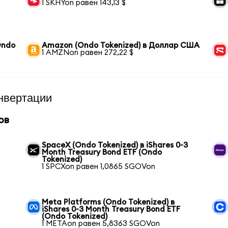
1 SKHYon равен 143,13 $
Ondo
Amazon (Ondo Tokenized) в Доллар США
1 AMZNon равен 272,22 $
нвертации
ов
SpaceX (Ondo Tokenized) в iShares 0-3
Month Treasury Bond ETF (Ondo
Tokenized)
1 SPCXon равен 1,0865 SGOVon
Meta Platforms (Ondo Tokenized) в
iShares 0-3 Month Treasury Bond ETF
(Ondo Tokenized)
1 METAon равен 5,8363 SGOVon