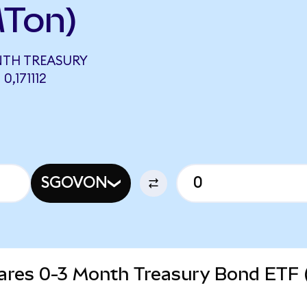
Ton)
NTH TREASURY
,171112
SGOVON
Shares 0-3 Month Treasury Bond ETF