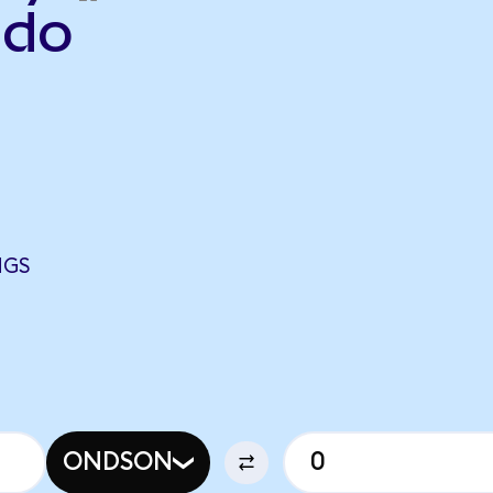
ndo
NGS
ONDSON