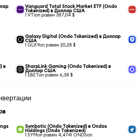
ллар
Vanguard Total Stock Market ETF (Ondo
Tokenized) в Доллар США
1 VTIon равен 387,04 $
Galaxy Digital (Ondo Tokenized) в Доллар
США
1 GLXYon равен 20,28 $
) в
SharpLink Gaming (Ondo Tokenized) в
Доллар США
1 SBETon равен 6,38 $
нвертации
ов
ings
Symbotic (Ondo Tokenized) в Ondas
Holdings (Ondo Tokenized)
1 SYMon равен 4,4741 ONDSon