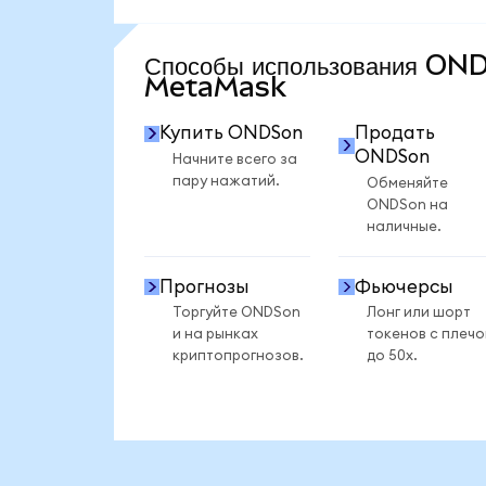
ПОСМОТРЕТЬ БОЛЬШЕ СТАТИСТИКИ
Способы использования ON
MetaMask
Купить ONDSon
Продать
ONDSon
Начните всего за
пару нажатий.
Обменяйте
ONDSon на
наличные.
Прогнозы
Фьючерсы
Торгуйте ONDSon
Лонг или шорт
и на рынках
токенов с плеч
криптопрогнозов.
до 50x.