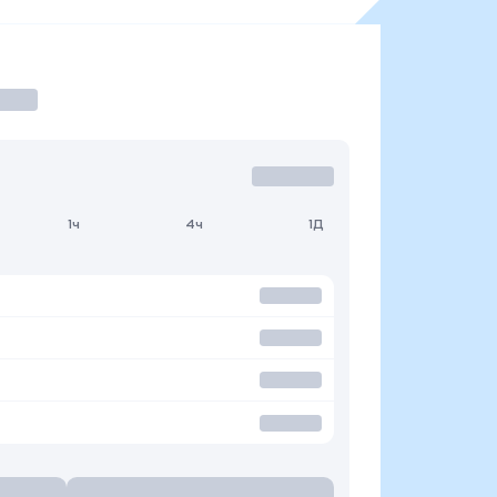
1ч
4ч
1Д