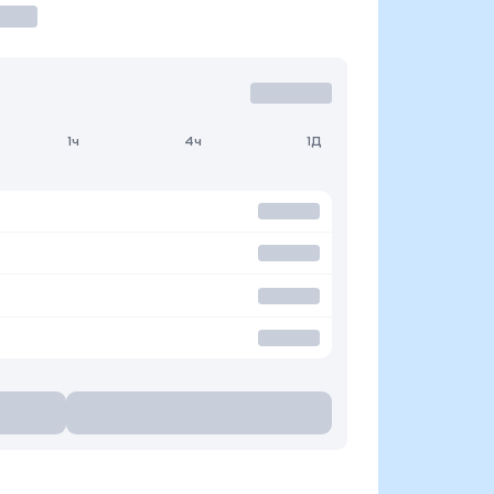
1ч
4ч
1Д