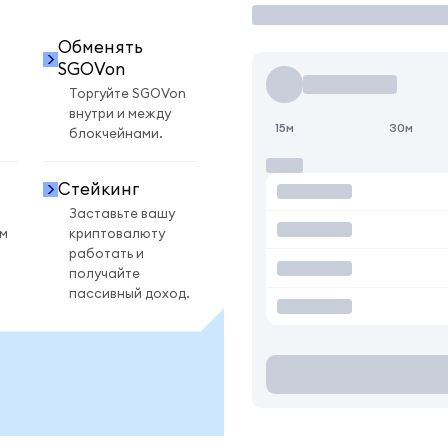
Обменять
SGOVon
Торгуйте SGOVon
внутри и между
15м
30м
блокчейнами.
Стейкинг
Заставьте вашу
ом
криптовалюту
работать и
получайте
пассивный доход.