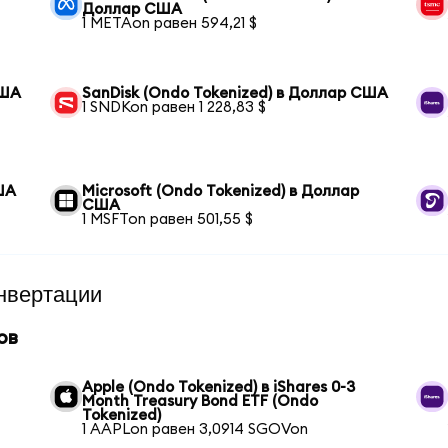
Доллар США
1 METAon равен 594,21 $
США
SanDisk (Ondo Tokenized) в Доллар США
1 SNDKon равен 1 228,83 $
ША
Microsoft (Ondo Tokenized) в Доллар
США
1 MSFTon равен 501,55 $
нвертации
ов
Apple (Ondo Tokenized) в iShares 0-3
Month Treasury Bond ETF (Ondo
Tokenized)
1 AAPLon равен 3,0914 SGOVon