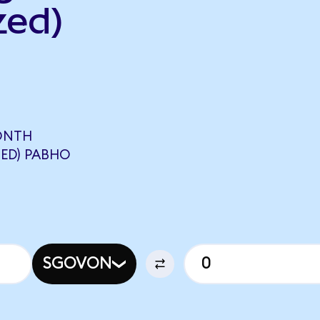
zed)
ONTH
ED) РАВНО
SGOVON