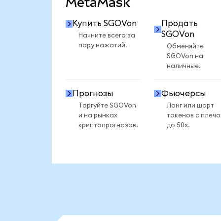
MetaMask
Купить SGOVon
Продать
SGOVon
Начните всего за
пару нажатий.
Обменяйте
SGOVon на
наличные.
Прогнозы
Фьючерсы
Торгуйте SGOVon
Лонг или шорт
и на рынках
токенов с плеч
криптопрогнозов.
до 50x.