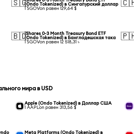
iShares 0-3 Month Treasury Bond ETF
🇸🇬
🇨
(Ondo Tokenized) в Сингапурский доллар
1 SGOVon равен 129,64 $
iShares 0-3 Month Treasury Bond ETF
🇧🇩
🇵
(Ondo Tokenized) в Бангладешская така
1 SGOVon равен 12 518,31 ৳
ального мира в USD
Apple (Ondo Tokenized) в Доллар США
1 AAPLon равен 313,56 $
Ondo
Meta Platforms (Ondo Tokenized) в