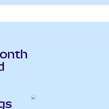
Month
d
gs