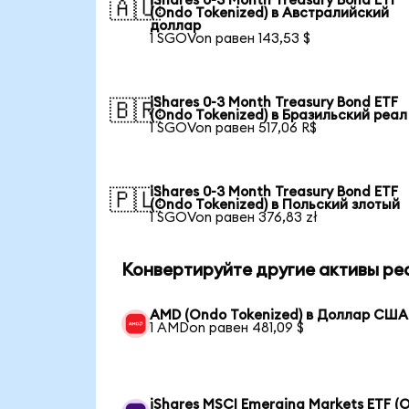
iShares 0-3 Month Treasury Bond ETF
🇦🇺
(Ondo Tokenized) в Австралийский
доллар
1 SGOVon равен 143,53 $
iShares 0-3 Month Treasury Bond ETF
🇧🇷
(Ondo Tokenized) в Бразильский реал
1 SGOVon равен 517,06 R$
iShares 0-3 Month Treasury Bond ETF
🇵🇱
(Ondo Tokenized) в Польский злотый
1 SGOVon равен 376,83 zł
Конвертируйте другие активы ре
AMD (Ondo Tokenized) в Доллар США
1 AMDon равен 481,09 $
iShares MSCI Emerging Markets ETF (