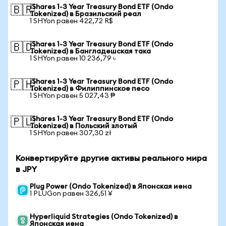
iShares 1-3 Year Treasury Bond ETF (Ondo
🇧🇷
Tokenized) в Бразильский реал
1 SHYon равен 422,72 R$
iShares 1-3 Year Treasury Bond ETF (Ondo
🇧🇩
Tokenized) в Бангладешская така
1 SHYon равен 10 236,79 ৳
iShares 1-3 Year Treasury Bond ETF (Ondo
🇵🇭
Tokenized) в Филиппинское песо
1 SHYon равен 5 027,43 ₱
iShares 1-3 Year Treasury Bond ETF (Ondo
🇵🇱
Tokenized) в Польский злотый
1 SHYon равен 307,30 zł
Конвертируйте другие активы реального мира
в JPY
Plug Power (Ondo Tokenized) в Японская иена
1 PLUGon равен 326,51 ¥
Hyperliquid Strategies (Ondo Tokenized) в
Японская иена