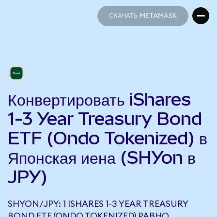
СКАЧАТЬ METAMASK
СКАЧАТЬ METAMASK
Конвертировать iShares
1-3 Year Treasury Bond
ETF (Ondo Tokenized) в
Японская иена (SHYon в
JPY)
SHYON/JPY: 1 ISHARES 1-3 YEAR TREASURY
BOND ETF (ONDO TOKENIZED) РАВНО