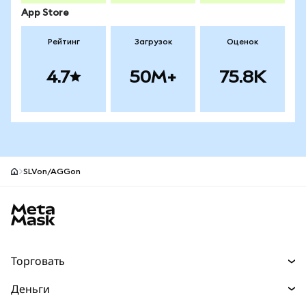
App Store
Рейтинг
Загрузок
Оценок
4.7
50M+
75.8K
SLVon/AGGon
Нижний колонтитул сайта MetaMask
Торговать
Торговля
Деньги
Swaps
Покупайте