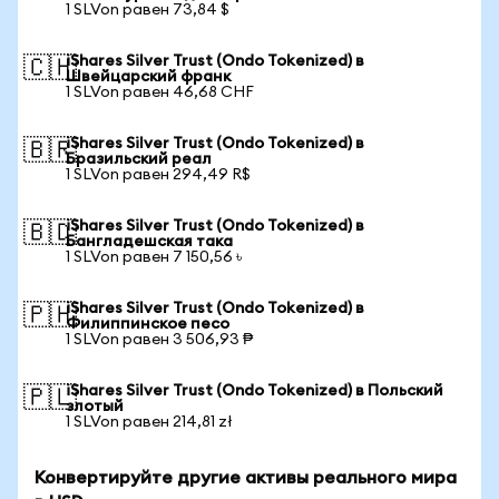
1 SLVon равен 73,84 $
iShares Silver Trust (Ondo Tokenized) в
🇨🇭
Швейцарский франк
1 SLVon равен 46,68 CHF
iShares Silver Trust (Ondo Tokenized) в
🇧🇷
Бразильский реал
1 SLVon равен 294,49 R$
iShares Silver Trust (Ondo Tokenized) в
🇧🇩
Бангладешская така
1 SLVon равен 7 150,56 ৳
iShares Silver Trust (Ondo Tokenized) в
🇵🇭
Филиппинское песо
1 SLVon равен 3 506,93 ₱
iShares Silver Trust (Ondo Tokenized) в Польский
🇵🇱
злотый
1 SLVon равен 214,81 zł
Конвертируйте другие активы реального мира