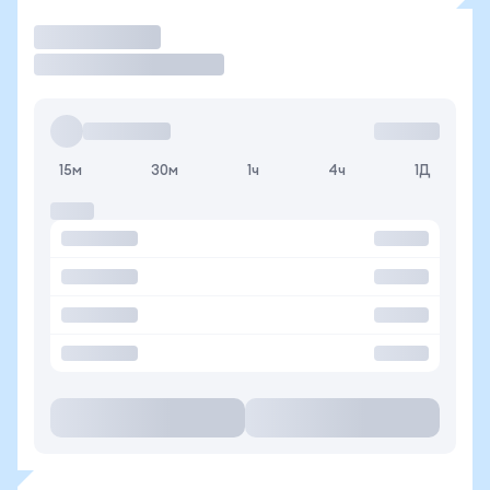
Торговать
15м
30м
1ч
4ч
1Д