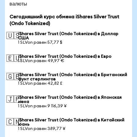
валюты
Сегодняшний курс обмена iShares Silver Trust
(Ondo Tokenized)
iShares Silver Trust (Ondo Tokenized) в Доллар
🇺🇸
США
1 SLVon равен 57,77 $
iShares Silver Trust (Ondo Tokenized) в Евро
🇪🇺
1 SLVon равен 49,97 €
iShares Silver Trust (Ondo Tokenized) в Британский
🇬🇧
фунт стерлингов
1 SLVon равен 42,82 £
iShares Silver Trust (Ondo Tokenized) в Японская
🇯🇵
иена
1 SLVon равен 9 116,39 ¥
iShares Silver Trust (Ondo Tokenized) в Китайский
🇨🇳
юань
1 SLVon равен 389,77 ¥