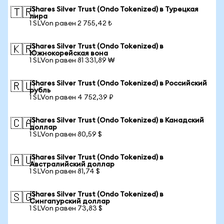
iShares Silver Trust (Ondo Tokenized) в Турецкая
🇹🇷
лира
1 SLVon равен 2 755,42 ₺
iShares Silver Trust (Ondo Tokenized) в
🇰🇷
Южнокорейская вона
1 SLVon равен 81 331,89 ₩
iShares Silver Trust (Ondo Tokenized) в Российский
🇷🇺
рубль
1 SLVon равен 4 752,39 ₽
iShares Silver Trust (Ondo Tokenized) в Канадский
🇨🇦
доллар
1 SLVon равен 80,59 $
iShares Silver Trust (Ondo Tokenized) в
🇦🇺
Австралийский доллар
1 SLVon равен 81,74 $
iShares Silver Trust (Ondo Tokenized) в
🇸🇬
Сингапурский доллар
1 SLVon равен 73,83 $