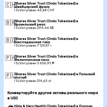
iShares Silver Trust (Ondo Tokenized) в
🇨🇭
Швейцарский франк
1 SLVon равен 46,68 CHF
iShares Silver Trust (Ondo Tokenized) в
🇧🇷
Бразильский реал
1 SLVon равен 294,46 R$
iShares Silver Trust (Ondo Tokenized) в
🇧🇩
Бангладешская така
1 SLVon равен 7 129,87 ৳
iShares Silver Trust (Ondo Tokenized) в
🇵🇭
Филиппинское песо
1 SLVon равен 3 506,93 ₱
iShares Silver Trust (Ondo Tokenized) в Польский
🇵🇱
злотый
1 SLVon равен 214,63 zł
Конвертируйте другие активы реального мира
в USD
Hims & Hers Health (Ondo Tokenized) в Доллар