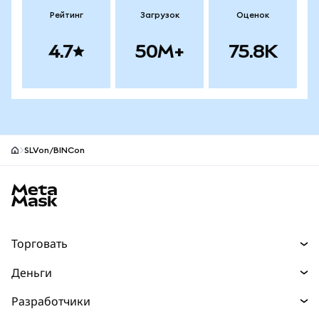
Рейтинг
Загрузок
Оценок
4.7
50M+
75.8K
SLVon/BINCon
Нижний колонтитул сайта MetaMask
Торговать
Торговля
Деньги
Swaps
Покупайте
Разработчики
Прогнозы
НОВИНКА
Карта
Документация для разработчиков