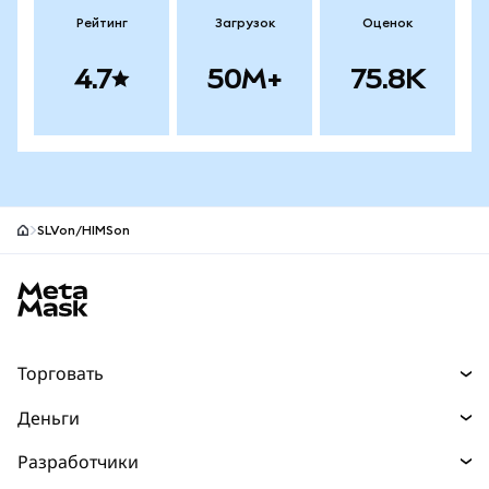
Рейтинг
Загрузок
Оценок
4.7
50M+
75.8K
SLVon/HIMSon
Нижний колонтитул сайта MetaMask
Торговать
Торговля
Деньги
Swaps
Покупайте
Разработчики
Прогнозы
НОВИНКА
Карта
Документация для разработчиков