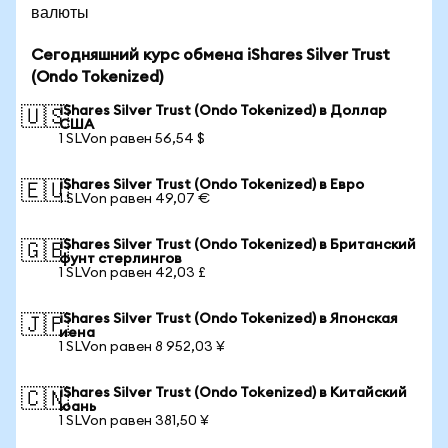
валюты
Сегодняшний курс обмена iShares Silver Trust
(Ondo Tokenized)
iShares Silver Trust (Ondo Tokenized) в Доллар
🇺🇸
США
1 SLVon равен 56,54 $
iShares Silver Trust (Ondo Tokenized) в Евро
🇪🇺
1 SLVon равен 49,07 €
iShares Silver Trust (Ondo Tokenized) в Британский
🇬🇧
фунт стерлингов
1 SLVon равен 42,03 £
iShares Silver Trust (Ondo Tokenized) в Японская
🇯🇵
иена
1 SLVon равен 8 952,03 ¥
iShares Silver Trust (Ondo Tokenized) в Китайский
🇨🇳
юань
1 SLVon равен 381,50 ¥