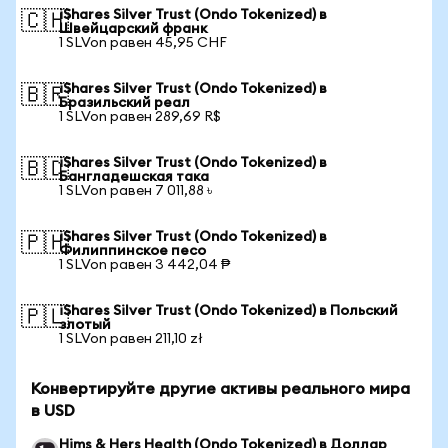
iShares Silver Trust (Ondo Tokenized) в
🇨🇭
Швейцарский франк
1 SLVon равен 45,95 CHF
iShares Silver Trust (Ondo Tokenized) в
🇧🇷
Бразильский реал
1 SLVon равен 289,69 R$
iShares Silver Trust (Ondo Tokenized) в
🇧🇩
Бангладешская така
1 SLVon равен 7 011,88 ৳
iShares Silver Trust (Ondo Tokenized) в
🇵🇭
Филиппинское песо
1 SLVon равен 3 442,04 ₱
iShares Silver Trust (Ondo Tokenized) в Польский
🇵🇱
злотый
1 SLVon равен 211,10 zł
Конвертируйте другие активы реального мира
в USD
Hims & Hers Health (Ondo Tokenized) в Доллар