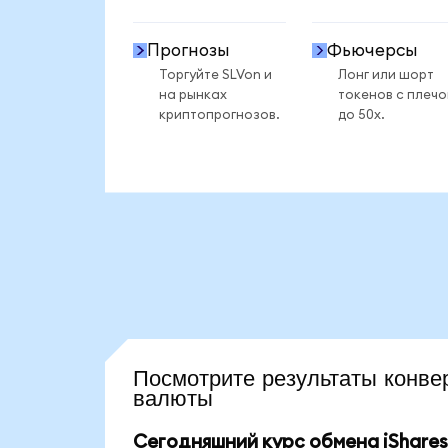
Прогнозы
Фьючерсы
Торгуйте SLVon и
Лонг или шорт
на рынках
токенов с плеч
криптопрогнозов.
до 50x.
Посмотрите результаты конв
валюты
Сегодняшний курс обмена iShares S