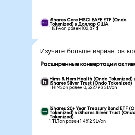
iShares Core MSCI EAFE ETF (Ondo
Tokenized) в Доллар США
1 IEFAon равен 102,87 $
Изучите больше вариантов ко
Расширенные конвертации актив
Hims & Hers Health (Ondo Tokenized) 
iShares Silver Trust (Ondo Tokenized)
1 HIMSon равен 0,522798 SLVon
iShares 20+ Year Treasury Bond ETF (
Tokenized) в iShares Silver Trust (Ond
Tokenized)
1 TLTon равен 1,4812 SLVon