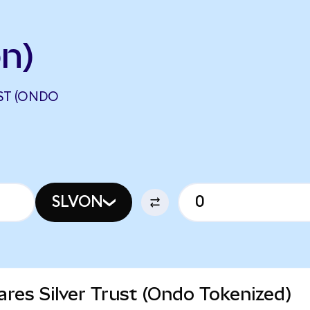
on)
UST (ONDO
SLVON
hares Silver Trust (Ondo Tokenized)