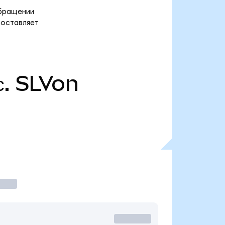
обращении
 составляет
.
SLVon