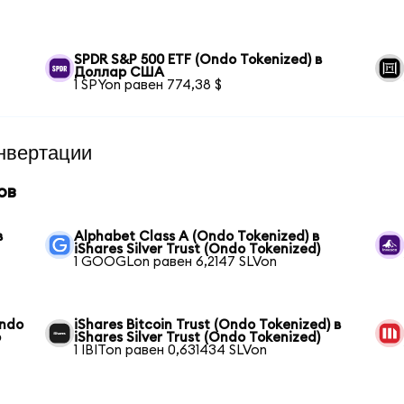
SPDR S&P 500 ETF (Ondo Tokenized) в
Доллар США
1 SPYon равен 774,38 $
нвертации
ов
в
Alphabet Class A (Ondo Tokenized) в
iShares Silver Trust (Ondo Tokenized)
1 GOOGLon равен 6,2147 SLVon
Ondo
iShares Bitcoin Trust (Ondo Tokenized) в
o
iShares Silver Trust (Ondo Tokenized)
1 IBITon равен 0,631434 SLVon