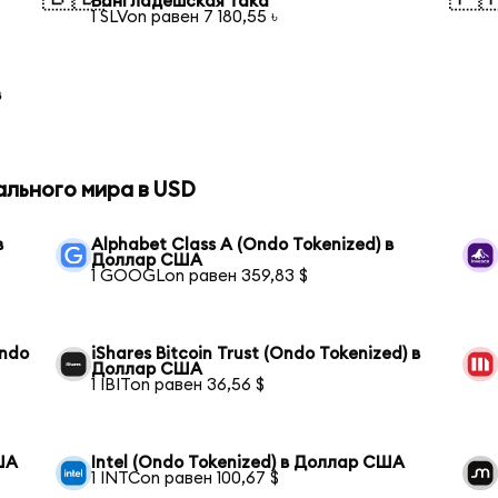
Бангладешская така
1 SLVon равен 7 180,55 ৳
в
ального мира в USD
в
Alphabet Class A (Ondo Tokenized) в
Доллар США
1 GOOGLon равен 359,83 $
Ondo
iShares Bitcoin Trust (Ondo Tokenized) в
Доллар США
1 IBITon равен 36,56 $
ША
Intel (Ondo Tokenized) в Доллар США
1 INTCon равен 100,67 $