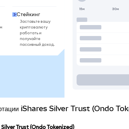
15м
30м
Стейкинг
Заставьте вашу
ом
криптовалюту
работать и
получайте
пассивный доход.
ертации iShares Silver Trust (Ondo Tok
ilver Trust (Ondo Tokenized)