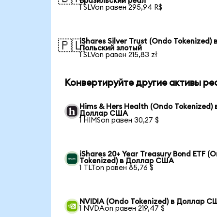
Бразильский реал
1 SLVon равен 295,94 R$
iShares Silver Trust (Ondo Tokenized) 
🇵🇱
Польский злотый
1 SLVon равен 215,83 zł
Конвертируйте другие активы ре
Hims & Hers Health (Ondo Tokenized) 
Доллар США
1 HIMSon равен 30,27 $
iShares 20+ Year Treasury Bond ETF (
Tokenized) в Доллар США
1 TLTon равен 85,76 $
NVIDIA (Ondo Tokenized) в Доллар С
1 NVDAon равен 219,47 $