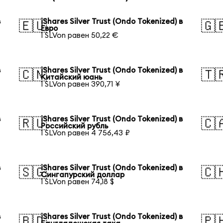
в
iShares Silver Trust (Ondo Tokenized) в
🇪🇺
🇬
Евро
1 SLVon равен 50,22 €
в
iShares Silver Trust (Ondo Tokenized) в
🇨🇳
🇹
Китайский юань
1 SLVon равен 390,71 ¥
в
iShares Silver Trust (Ondo Tokenized) в
🇷🇺
🇨
Российский рубль
1 SLVon равен 4 756,43 ₽
в
iShares Silver Trust (Ondo Tokenized) в
🇸🇬
🇨
Сингапурский доллар
1 SLVon равен 74,18 $
в
iShares Silver Trust (Ondo Tokenized) в
🇧🇩
🇵