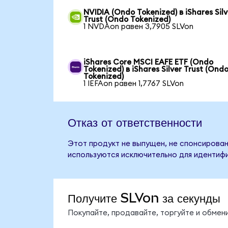
NVIDIA (Ondo Tokenized) в iShares Silv
Trust (Ondo Tokenized)
1 NVDAon равен 3,7905 SLVon
iShares Core MSCI EAFE ETF (Ondo
Tokenized) в iShares Silver Trust (Ond
Tokenized)
1 IEFAon равен 1,7767 SLVon
Отказ от ответственности
Этот продукт не выпущен, не спонсирован, 
используются исключительно для идентифи
Получите SLVon за секунды
Покупайте, продавайте, торгуйте и обмен