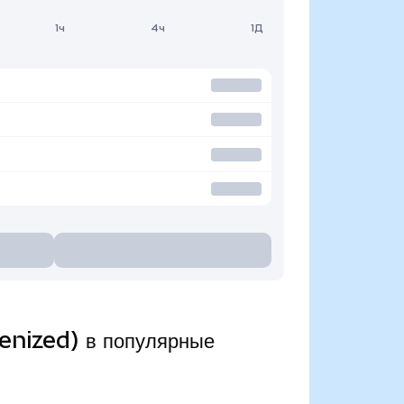
1ч
4ч
1Д
enized) в популярные