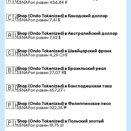
🇷🇺
1 SNAPon равен 436,84 ₽
Snap (Ondo Tokenized) в Канадский доллар
🇨🇦
1 SNAPon равен 7,41 $
Snap (Ondo Tokenized) в Австралийский доллар
🇦🇺
1 SNAPon равен 7,52 $
Snap (Ondo Tokenized) в Швейцарский франк
🇨🇭
1 SNAPon равен 4,29 CHF
Snap (Ondo Tokenized) в Бразильский реал
🇧🇷
1 SNAPon равен 27,07 R$
Snap (Ondo Tokenized) в Бангладешская така
🇧🇩
1 SNAPon равен 657,27 ৳
Snap (Ondo Tokenized) в Филиппинское песо
🇵🇭
1 SNAPon равен 322,35 ₱
Snap (Ondo Tokenized) в Польский злотый
🇵🇱
1 SNAPon равен 19,75 zł