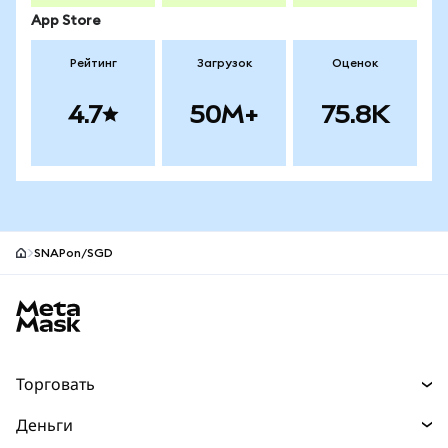
App Store
Рейтинг
Загрузок
Оценок
4.7
50M+
75.8K
SNAPon/SGD
Нижний колонтитул сайта MetaMask
Торговать
Торговля
Деньги
Swaps
Покупайте