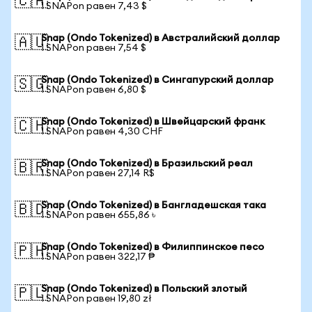
🇨🇦
1 SNAPon равен 7,43 $
Snap (Ondo Tokenized) в Австралийский доллар
🇦🇺
1 SNAPon равен 7,54 $
Snap (Ondo Tokenized) в Сингапурский доллар
🇸🇬
1 SNAPon равен 6,80 $
Snap (Ondo Tokenized) в Швейцарский франк
🇨🇭
1 SNAPon равен 4,30 CHF
Snap (Ondo Tokenized) в Бразильский реал
🇧🇷
1 SNAPon равен 27,14 R$
Snap (Ondo Tokenized) в Бангладешская така
🇧🇩
1 SNAPon равен 655,86 ৳
Snap (Ondo Tokenized) в Филиппинское песо
🇵🇭
1 SNAPon равен 322,17 ₱
Snap (Ondo Tokenized) в Польский злотый
🇵🇱
1 SNAPon равен 19,80 zł