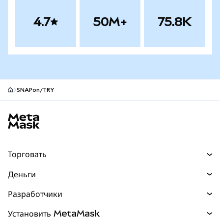
4.7
50M+
75.8K
SNAPon/TRY
Нижний колонтитул сайта MetaMask
Торговать
Торговля
Деньги
Swaps
Покупайте
Разработчики
Прогнозы
НОВИНКА
Карта
Документация для разработчиков
Установить MetaMask
Перпы
НОВИНКА
mUSD
НОВИНКА