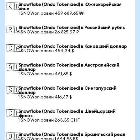
Snowflake (Ondo Tokenized) в Южнокорейская
🇰🇷
вона
1 SNOWon равен 459 689,65 ₩
Snowflake (Ondo Tokenized) в Российский рубль
🇷🇺
1 SNOWon равен 26 825,97 ₽
Snowflake (Ondo Tokenized) в Канадский доллар
🇨🇦
1 SNOWon равен 454,34 $
Snowflake (Ondo Tokenized) в Австралийский
🇦🇺
доллар
1 SNOWon равен 461,65 $
Snowflake (Ondo Tokenized) в Сингапурский
🇸🇬
доллар
1 SNOWon равен 416,87 $
Snowflake (Ondo Tokenized) в Швейцарский
🇨🇭
франк
1 SNOWon равен 263,35 CHF
Snowflake (Ondo Tokenized) в Бразильский реал
🇧🇷
1 SNOWon равен 1 664,55 R$