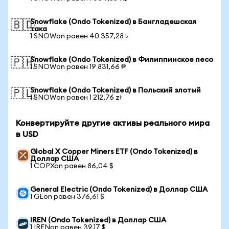
Snowflake (Ondo Tokenized) в Бангладешская
🇧🇩
така
1 SNOWon равен 40 357,28 ৳
Snowflake (Ondo Tokenized) в Филиппинское песо
🇵🇭
1 SNOWon равен 19 831,66 ₱
Snowflake (Ondo Tokenized) в Польский злотый
🇵🇱
1 SNOWon равен 1 212,76 zł
Конвертируйте другие активы реального мира
в USD
Global X Copper Miners ETF (Ondo Tokenized) в
Доллар США
1 COPXon равен 86,04 $
General Electric (Ondo Tokenized) в Доллар США
1 GEon равен 376,61 $
IREN (Ondo Tokenized) в Доллар США
1 IRENon равен 39,17 $