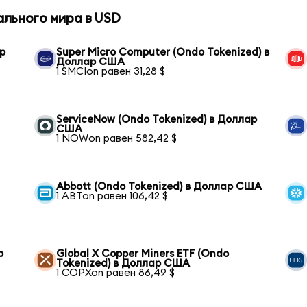
ального мира в USD
р
Super Micro Computer (Ondo Tokenized) в
Доллар США
1 SMCIon равен 31,28 $
ServiceNow (Ondo Tokenized) в Доллар
США
1 NOWon равен 582,42 $
Abbott (Ondo Tokenized) в Доллар США
1 ABTon равен 106,42 $
р
Global X Copper Miners ETF (Ondo
Tokenized) в Доллар США
1 COPXon равен 86,49 $