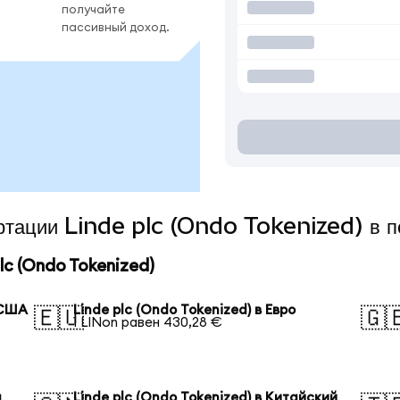
получайте
пассивный доход.
ертации Linde plc (Ondo Tokenized) в 
c (Ondo Tokenized)
 США
Linde plc (Ondo Tokenized) в Евро
🇪🇺
🇬
1 LINon равен 430,28 €
я
Linde plc (Ondo Tokenized) в Китайский