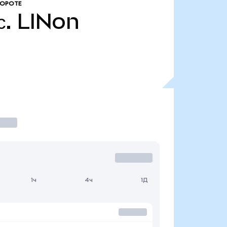
БОРОТЕ
с.
LINon
1ч
4ч
1Д