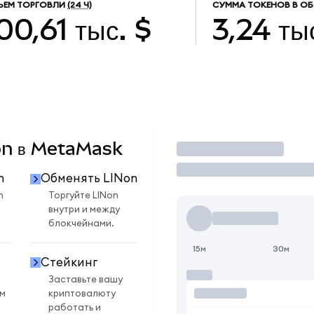
ЪЕМ ТОРГОВЛИ
(24 Ч)
СУММА ТОКЕНОВ В О
00,61 тыс. $
3,24 ты
Non в MetaMask
Торговать
n
Обменять LINon
n
Торгуйте LINon
внутри и между
блокчейнами.
15м
30м
Стейкинг
Заставьте вашу
ом
криптовалюту
работать и