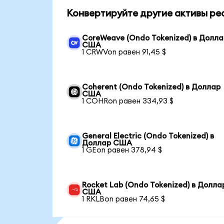
Конвертируйте другие активы ре
CoreWeave (Ondo Tokenized) в Долла
США
1 CRWVon равен 91,45 $
Coherent (Ondo Tokenized) в Доллар
США
1 COHRon равен 334,93 $
General Electric (Ondo Tokenized) в
Доллар США
1 GEon равен 378,94 $
Rocket Lab (Ondo Tokenized) в Долла
США
1 RKLBon равен 74,65 $