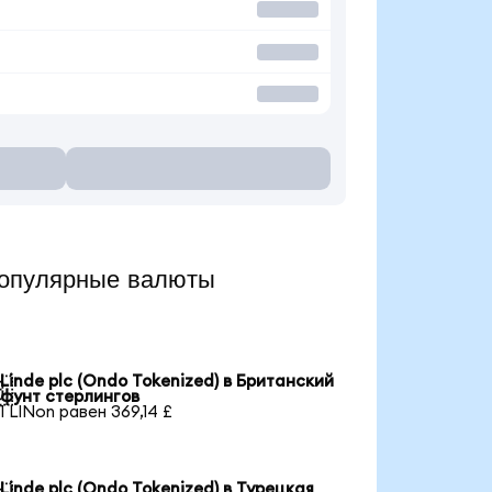
популярные валюты
Linde plc (Ondo Tokenized) в Британский

фунт стерлингов
1 LINon равен 369,14 £
Linde plc (Ondo Tokenized) в Турецкая