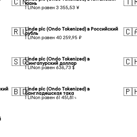
🇨🇳
🇹
юань
1 LINon равен 3 355,53 ¥
Linde plc (Ondo Tokenized) в Российский
🇷🇺
🇨
рубль
1 LINon равен 40 259,95 ₽
Linde plc (Ondo Tokenized) в
🇸🇬
🇨
Сингапурский доллар
1 LINon равен 636,73 $
ский
Linde plc (Ondo Tokenized) в
🇧🇩
🇵
Бангладешская така
1 LINon равен 61 451,81 ৳
й