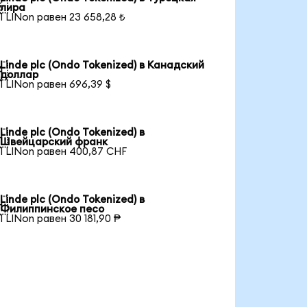

лира
1 LINon равен 23 658,28 ₺
Linde plc (Ondo Tokenized) в Канадский

доллар
1 LINon равен 696,39 $
Linde plc (Ondo Tokenized) в

Швейцарский франк
1 LINon равен 400,87 CHF
Linde plc (Ondo Tokenized) в

Филиппинское песо
1 LINon равен 30 181,90 ₱