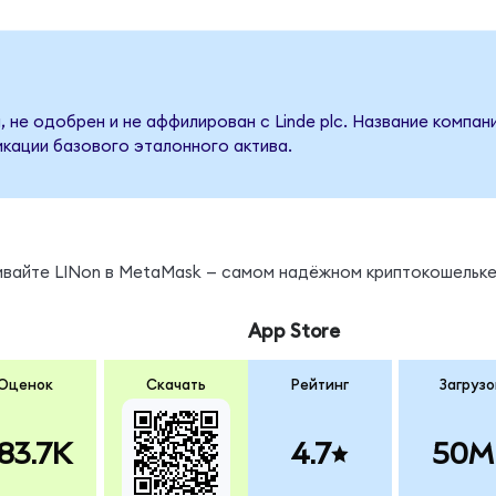
 не одобрен и не аффилирован с Linde plc. Название компан
кации базового эталонного актива.
ивайте LINon в MetaMask — самом надёжном криптокошельке
App Store
Оценок
Скачать
Рейтинг
Загрузо
83.7K
4.7
50M