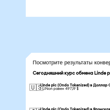
Посмотрите результаты конв
Сегодняшний курс обмена Linde pl
Linde plc (Ondo Tokenized) в Доллар
🇺🇸
1 LINon равен 497,19 $
Linde plc (Ondo Tokenized) в Японска