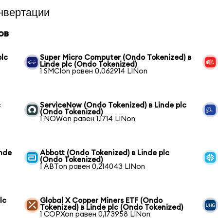
нвертации
ов
plc
Super Micro Computer (Ondo Tokenized) в
Linde plc (Ondo Tokenized)
1 SMCIon равен 0,062914 LINon
c
ServiceNow (Ondo Tokenized) в Linde plc
(Ondo Tokenized)
1 NOWon равен 1,1714 LINon
inde
Abbott (Ondo Tokenized) в Linde plc
(Ondo Tokenized)
1 ABTon равен 0,214043 LINon
lc
Global X Copper Miners ETF (Ondo
Tokenized) в Linde plc (Ondo Tokenized)
1 COPXon равен 0,173958 LINon