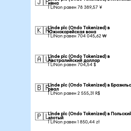
🇯🇵
иена
1 LINon равен 78 389,57 ¥
Linde plc (Ondo Tokenized) в
🇰🇷
Южнокорейская вона
1 LINon равен 704 045,62 ₩
Linde plc (Ondo Tokenized) в
🇦🇺
Австралийский доллар
1 LINon равен 704,54 $
Linde plc (Ondo Tokenized) в Бразиль
🇧🇷
реал
1 LINon равен 2 555,31 R$
Linde plc (Ondo Tokenized) в Польски
🇵🇱
злотый
1 LINon равен 1 850,44 zł