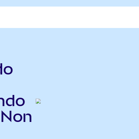
do
ndo
INon