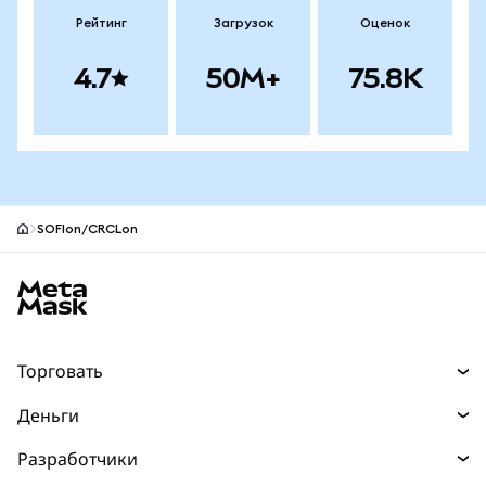
Рейтинг
Загрузок
Оценок
4.7
50M+
75.8K
SOFIon/CRCLon
Нижний колонтитул сайта MetaMask
Торговать
Торговля
Деньги
Swaps
Покупайте
Разработчики
Прогнозы
НОВИНКА
Карта
Документация для разработчиков