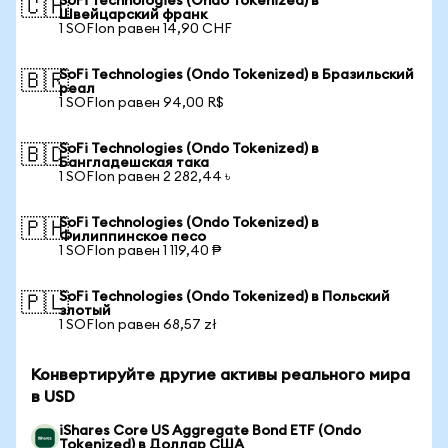
SoFi Technologies (Ondo Tokenized) в
🇨🇭
Швейцарский франк
1 SOFIon равен 14,90 CHF
SoFi Technologies (Ondo Tokenized) в Бразильский
🇧🇷
реал
1 SOFIon равен 94,00 R$
SoFi Technologies (Ondo Tokenized) в
🇧🇩
Бангладешская така
1 SOFIon равен 2 282,44 ৳
SoFi Technologies (Ondo Tokenized) в
🇵🇭
Филиппинское песо
1 SOFIon равен 1 119,40 ₱
SoFi Technologies (Ondo Tokenized) в Польский
🇵🇱
злотый
1 SOFIon равен 68,57 zł
Конвертируйте другие активы реального мира
в USD
iShares Core US Aggregate Bond ETF (Ondo
Tokenized) в Доллар США