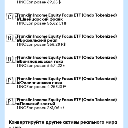
1 INCEon равен 89,65 $
Franklin Income Equity Focus ETF (Ondo Tokenized)
🇨🇭
в Швейцарский франк
1 INCEon равен 56,82 CHF
Franklin Income Equity Focus ETF (Ondo Tokenized)
🇧🇷
в Бразильский реал
1 INCEon равен 358,28 R$
Franklin Income Equity Focus ETF (Ondo Tokenized)
🇧🇩
в Бангладешская така
1 INCEon равен 8 671,22 ৳
Franklin Income Equity Focus ETF (Ondo Tokenized)
🇵🇭
в Филиппинское песо
1 INCEon равен 4 258,13 ₱
Franklin Income Equity Focus ETF (Ondo Tokenized)
🇵🇱
в Польский злотый
1 INCEon равен 261,06 zł
Конвертируйте другие активы реального мира