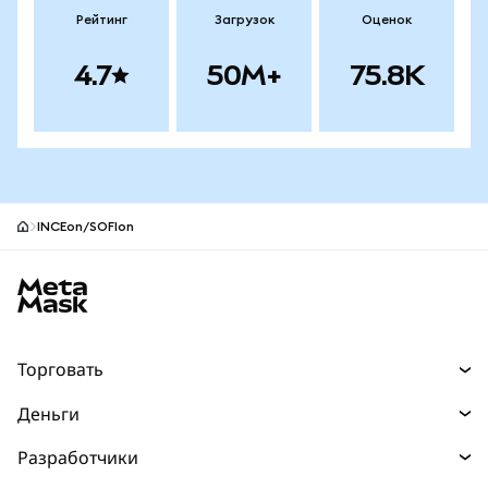
Рейтинг
Загрузок
Оценок
4.7
50M+
75.8K
INCEon/SOFIon
Нижний колонтитул сайта MetaMask
Торговать
Торговля
Деньги
Swaps
Покупайте
Разработчики
Прогнозы
НОВИНКА
Карта
Документация для разработчиков