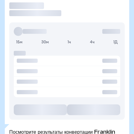
Торговать
15м
30м
1ч
4ч
1Д
Посмотрите результаты конвертации Franklin