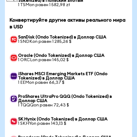
Tokenized) в Польский злотый
1 TSMon равен 1 582,98 zł
Конвертируйте другие активы реального мира
в USD
SanDisk (Ondo Tokenized) в Доллар США
1 SNDKon равен 1 285,26 $
Oracle (Ondo Tokenized) в Доллар США
1 ORCLon равен 145,02 $
iShares MSCI Emerging Markets ETF (Ondo
Tokenized) в Доллар США
1 EEMon равен 66,37 $
ProShares UltraPro QQQ (Ondo Tokenized) в
Доллар США
1 TQQQon равен 72,43 $
SK Hynix (Ondo Tokenized) в Доллар США
1 SKHYon равен 143,13 $