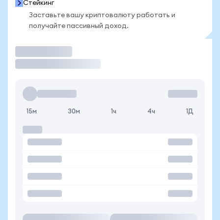
Стейкинг
Заставьте вашу криптовалюту работать и
получайте пассивный доход.
Торговать
15м
30м
1ч
4ч
1Д