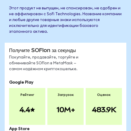
Этот продукт не выпущен, не спонсирован, не одобрен и
не аффилирован с SoFi Technologies. Название компании
и любые другие товарные знаки используются
исключительно для идентификации базового
эталонного актива.
Получите SOFIon за секунды
Покупайте, продавайте, торгуйте и
обменивайте SOFIon в MetaMask —
самом надёжном криптокошельке.
Google Play
Рейтинг
Загрузок
Оценок
4.4
10M+
483.9K
App Store