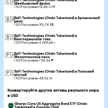
SoFi Technologies (Ondo Tokenized) в
🇨🇭
Швейцарский франк
1 SOFIon равен 14,86 CHF
SoFi Technologies (Ondo Tokenized) в Бразильский
🇧🇷
реал
1 SOFIon равен 93,74 R$
SoFi Technologies (Ondo Tokenized) в
🇧🇩
Бангладешская така
1 SOFIon равен 2 269,66 ৳
SoFi Technologies (Ondo Tokenized) в
🇵🇭
Филиппинское песо
1 SOFIon равен 1 116,36 ₱
SoFi Technologies (Ondo Tokenized) в Польский
🇵🇱
злотый
1 SOFIon равен 68,32 zł
Конвертируйте другие активы реального мира
в USD
iShares Core US Aggregate Bond ETF (Ondo
Tokenized) в Доллар США