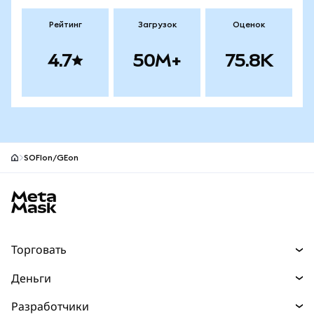
Рейтинг
Загрузок
Оценок
4.7
50M+
75.8K
SOFIon/GEon
Нижний колонтитул сайта MetaMask
Торговать
Торговля
Деньги
Swaps
Покупайте
Разработчики