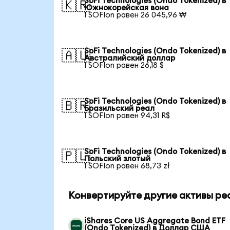
SoFi Technologies (Ondo Tokenized) в
🇰🇷
Южнокорейская вона
1 SOFIon равен 26 045,96 ₩
SoFi Technologies (Ondo Tokenized) в
🇦🇺
Австралийский доллар
1 SOFIon равен 26,18 $
SoFi Technologies (Ondo Tokenized) в
🇧🇷
Бразильский реал
1 SOFIon равен 94,31 R$
SoFi Technologies (Ondo Tokenized) в
🇵🇱
Польский злотый
1 SOFIon равен 68,73 zł
Конвертируйте другие активы ре
iShares Core US Aggregate Bond ETF
(Ondo Tokenized) в Доллар США