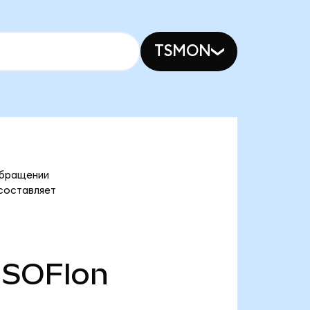
TSMON
 обращении
 составляет
SOFIon