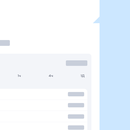
1ч
4ч
1Д