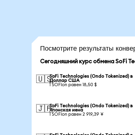
Посмотрите результаты кон
Сегодняшний курс обмена SoFi Tec
SoFi Technologies (Ondo Tokenized) в
🇺🇸
Доллар США
1 SOFIon равен 18,50 $
SoFi Technologies (Ondo Tokenized) в
🇯🇵
Японская иена
1 SOFIon равен 2 919,39 ¥