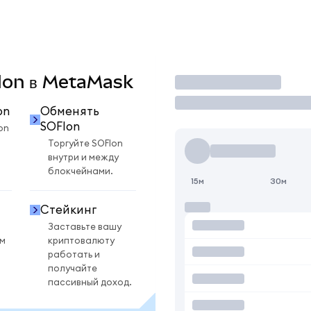
FIon в MetaMask
Торговать
on
Обменять
SOFIon
on
Торгуйте SOFIon
внутри и между
блокчейнами.
15м
30м
Стейкинг
Заставьте вашу
ом
криптовалюту
работать и
получайте
пассивный доход.