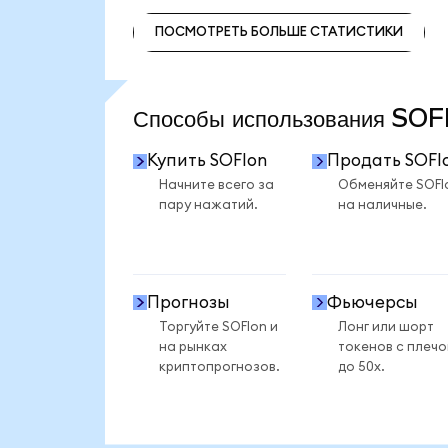
ПОСМОТРЕТЬ БОЛЬШЕ СТАТИСТИКИ
ПОСМОТРЕТЬ БОЛЬШЕ СТАТИСТИКИ
Способы использования SO
Купить SOFIon
Продать SOFI
Начните всего за
Обменяйте SOFI
пару нажатий.
на наличные.
Прогнозы
Фьючерсы
Торгуйте SOFIon и
Лонг или шорт
на рынках
токенов с плеч
криптопрогнозов.
до 50x.