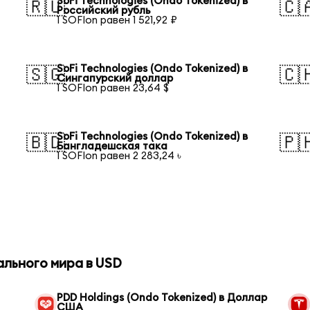
SoFi Technologies (Ondo Tokenized) в
🇷🇺
🇨
Российский рубль
1 SOFIon равен 1 521,92 ₽
SoFi Technologies (Ondo Tokenized) в
🇸🇬
🇨
Сингапурский доллар
1 SOFIon равен 23,64 $
SoFi Technologies (Ondo Tokenized) в
🇧🇩
🇵
Бангладешская така
1 SOFIon равен 2 283,24 ৳
ального мира в USD
PDD Holdings (Ondo Tokenized) в Доллар
США