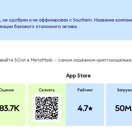
, не одобрен и не аффилирован с Southern. Название компан
кации базового эталонного актива.
нивайте SOon в MetaMask — самом надёжном криптокошельке
App Store
Оценок
Скачать
Рейтинг
Загрузо
83.7K
4.7
50M