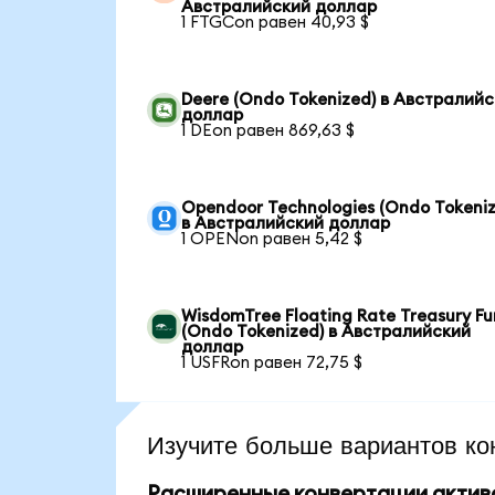
Австралийский доллар
1 FTGCon равен 40,93 $
Deere (Ondo Tokenized) в Австралий
доллар
1 DEon равен 869,63 $
Opendoor Technologies (Ondo Tokeniz
в Австралийский доллар
1 OPENon равен 5,42 $
WisdomTree Floating Rate Treasury F
(Ondo Tokenized) в Австралийский
доллар
1 USFRon равен 72,75 $
Изучите больше вариантов ко
Расширенные конвертации актив