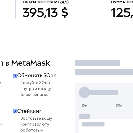
ОБЪЕМ ТОРГОВЛИ
(24 Ч)
СУММА ТОК
395,13 $
125,
on в MetaMask
Торговать
Обменять SOon
n
Торгуйте SOon
внутри и между
блокчейнами.
15м
30м
Стейкинг
Заставьте вашу
ом
криптовалюту
работать и