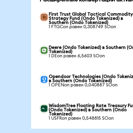
First Trust Global Tactical Commodity
Strategy Fund (Ondo Tokenized) в
Southern (Ondo Tokenized)
1 FTGCon равен 0,308749 SOon
Deere (Ondo Tokenized) в Southern (
Tokenized)
1 DEon равен 6,5603 SOon
Opendoor Technologies (Ondo Tokeniz
в Southern (Ondo Tokenized)
1 OPENon равен 0,040887 SOon
WisdomTree Floating Rate Treasury F
(Ondo Tokenized) в Southern (Ondo
Tokenized)
1 USFRon равен 0,548815 SOon