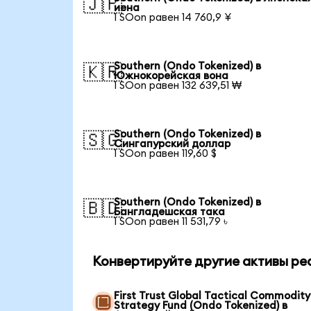
🇯🇵
иена
1 SOon равен 14 760,9 ¥
Southern (Ondo Tokenized) в
🇰🇷
Южнокорейская вона
1 SOon равен 132 639,51 ₩
Southern (Ondo Tokenized) в
🇸🇬
Сингапурский доллар
1 SOon равен 119,60 $
Southern (Ondo Tokenized) в
🇧🇩
Бангладешская така
1 SOon равен 11 531,79 ৳
Конвертируйте другие активы ре
First Trust Global Tactical Commodity
Strategy Fund (Ondo Tokenized) в