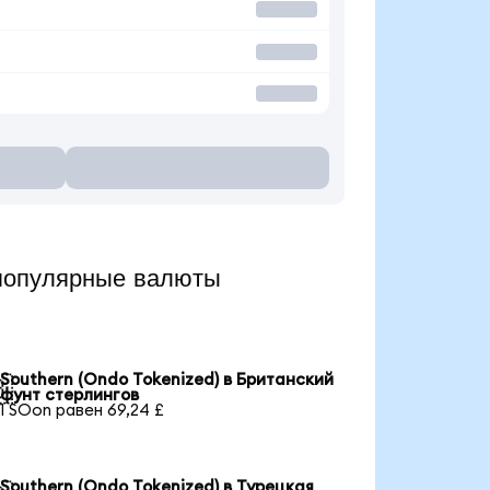
популярные валюты
Southern (Ondo Tokenized) в Британский

фунт стерлингов
1 SOon равен 69,24 £
Southern (Ondo Tokenized) в Турецкая