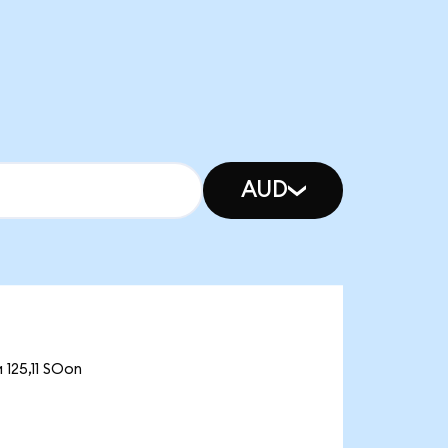
AUD
125,11 SOon