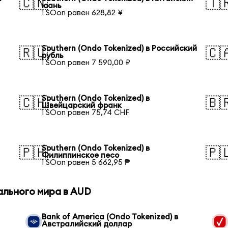
🇨🇳
🇹
юань
1 SOon равен 628,82 ¥
Southern (Ondo Tokenized) в Российский
🇷🇺
🇨
рубль
1 SOon равен 7 590,00 ₽
Southern (Ondo Tokenized) в
🇨🇭
🇧
Швейцарский франк
1 SOon равен 75,74 CHF
Southern (Ondo Tokenized) в
🇵🇭
🇵
Филиппинское песо
1 SOon равен 5 662,95 ₱
ального мира в AUD
Bank of America (Ondo Tokenized) в
Австралийский доллар