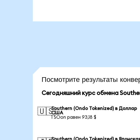
Посмотрите результаты кон
Сегодняшний курс обмена Souther
Southern (Ondo Tokenized) в Доллар
🇺🇸
США
1 SOon равен 93,18 $
Southern (Ondo Tokenized) в Японска